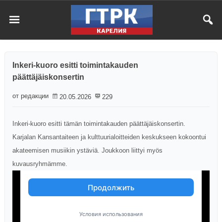
Inkeri-kuoro esitti toimintakauden
päättäjäiskonsertin
от редакции
20.05.2026
229
Inkeri-kuoro esitti tämän toimintakauden päättäjäiskonsertin.
Karjalan Kansantaiteen ja kulttuurialoitteiden keskukseen kokoontui
akateemisen musiikin ystäviä. Joukkoon liittyi myös
kuvausryhmämme.