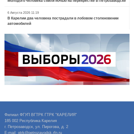
Молодого человека сбили ночью на перекрестке в Петрозаводске
6 Августа 2026 11:19
В Карелии два человека пострадали в лобовом столкновении
автомобилей
Филиал ФГУП ВГТРК ГТРК "КАРЕЛИЯ"
185 002 Республика Карелия
г. Петрозаводск, ул. Пирогова, д. 2
E-mail: gtrk@petrozavodsk.rfn.ru