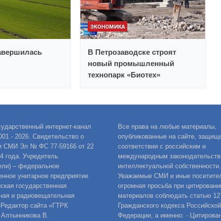
ЭКОНОМИКА
авершилась
В Петрозаводске строят
новый промышленный
технопарк «Биотех»
сударственный интернет-канал
Все права на любые материалы,
001 - 2026. Свидетельство о
опубликованные на сайте, защищ
и СМИ Эл № ФС 77-59166 от 22
соответствии с российским и
14 года. Учредитель
международным законодательств
ели) – федеральное
интеллектуальной собственности.
енное унитарное предприятие
Уважаемые СМИ и иные посетител
ская государственная
огромная просьба при цитировани
ная и радиовещательная
материалов соблюдать статью 12
 Редактор сайта «ГТРК
Гражданского кодекса Российской
 Алтынникова В.
Федерации, а именно: - Цитирова