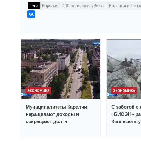
Теги
Карелия
100-летие республики
Валентина Пивн
ЭКОНОМИКА
ЭКОНОМИКА
Муниципалитеты Карелии
С заботой о
наращивают доходы и
«БИОЭН» ра
сокращают долги
Кяппесельгу