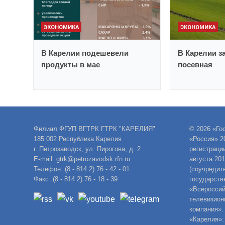
ЭКОНОМИКА
ЭКОНОМИКА
В Карелии подешевели
В Карелии з
продукты в мае
посевная
Филиал ФГУП ВГТРК ГТРК "КАРЕЛИЯ"
© 2026 «Го
185 002 Республика Карелия
«Россия» 2
г. Петрозаводск, ул. Пирогова, д. 2
регистраци
E-mail: gtrk@petrozavodsk.rfn.ru
августа 20
Телефон: (8 - 814 2) 76 - 42 - 01
(соучредит
Факс: (8 - 814 2) 76 - 18 - 39
государств
«Всероссий
телевизион
компания».
«Карелия»: