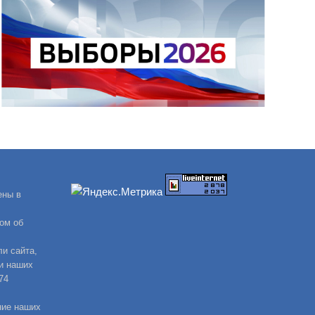
ены в
ом об
и сайта,
и наших
74
ние наших