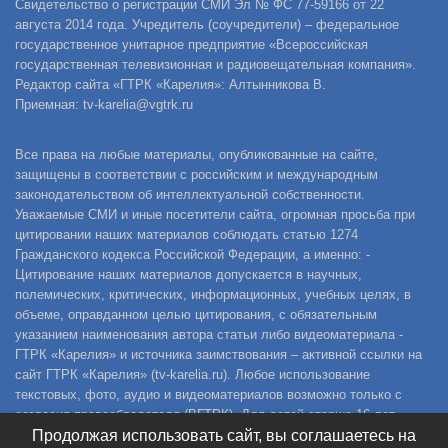
Свидетельство о регистрации СМИ Эл № ФС 77-59166 от 22
августа 2014 года. Учредитель (соучредители) – федеральное
государственное унитарное предприятие «Всероссийская
государственная телевизионная и радиовещательная компания».
Редактор сайта «ГТРК «Карелия»: Алтынникова В.
Приемная: tv-karelia@vgtrk.ru
Все права на любые материалы, опубликованные на сайте,
защищены в соответствии с российским и международным
законодательством об интеллектуальной собственности.
Уважаемые СМИ и иные посетители сайта, огромная просьба при
цитировании наших материалов соблюдать статью 1274
Гражданского кодекса Российской Федерации, а именно: -
Цитирование наших материалов допускается в научных,
полемических, критических, информационных, учебных целях, в
объеме, оправданном целью цитирования, с обязательным
указанием наименования автора статьи либо видеоматериала -
ГТРК «Карелия» и источника заимствования – активной ссылки на
сайт ГТРК «Карелия» (tv-karelia.ru). Любое использование
текстовых, фото, аудио и видеоматериалов возможно только с
согласия правообладателя (ВГТРК). Для детей старше 16 лет.
Продолжая использовать сайт, вы соглашаетесь на