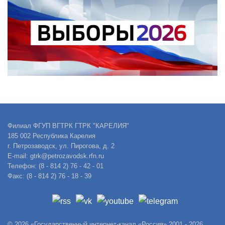
Филиал ФГУП ВГТРК ГТРК "КАРЕЛИЯ"
185 002 Республика Карелия
г. Петрозаводск, ул. Пирогова, д. 2
E-mail: gtrk@petrozavodsk.rfn.ru
Телефон: (8 - 814 2) 76 - 42 - 01
Факс: (8 - 814 2) 76 - 18 - 39
© 2026 «Государственный интернет-канал «Россия» 2001 - 2026.