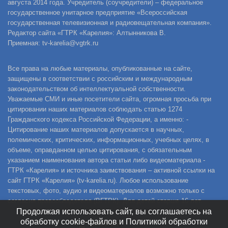
августа 2014 года. Учредитель (соучредители) – федеральное
государственное унитарное предприятие «Всероссийская
государственная телевизионная и радиовещательная компания».
Редактор сайта «ГТРК «Карелия»: Алтынникова В.
Приемная: tv-karelia@vgtrk.ru
Все права на любые материалы, опубликованные на сайте,
защищены в соответствии с российским и международным
законодательством об интеллектуальной собственности.
Уважаемые СМИ и иные посетители сайта, огромная просьба при
цитировании наших материалов соблюдать статью 1274
Гражданского кодекса Российской Федерации, а именно: -
Цитирование наших материалов допускается в научных,
полемических, критических, информационных, учебных целях, в
объеме, оправданном целью цитирования, с обязательным
указанием наименования автора статьи либо видеоматериала -
ГТРК «Карелия» и источника заимствования – активной ссылки на
сайт ГТРК «Карелия» (tv-karelia.ru). Любое использование
текстовых, фото, аудио и видеоматериалов возможно только с
согласия правообладателя (ВГТРК). Для детей старше 16 лет.
Продолжая использовать сайт, вы соглашаетесь на
обработку cookie-файлов и Политикой обработки