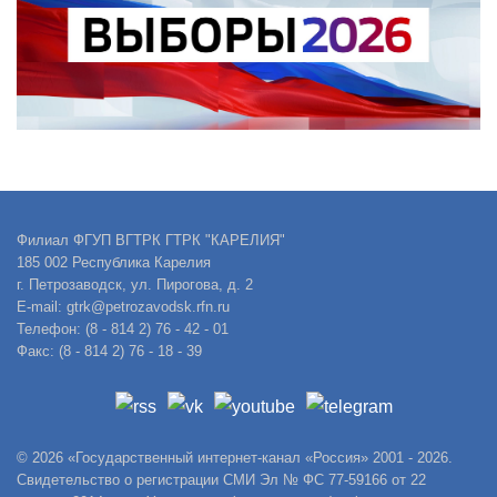
Филиал ФГУП ВГТРК ГТРК "КАРЕЛИЯ"
185 002 Республика Карелия
г. Петрозаводск, ул. Пирогова, д. 2
E-mail: gtrk@petrozavodsk.rfn.ru
Телефон: (8 - 814 2) 76 - 42 - 01
Факс: (8 - 814 2) 76 - 18 - 39
© 2026 «Государственный интернет-канал «Россия» 2001 - 2026.
Свидетельство о регистрации СМИ Эл № ФС 77-59166 от 22