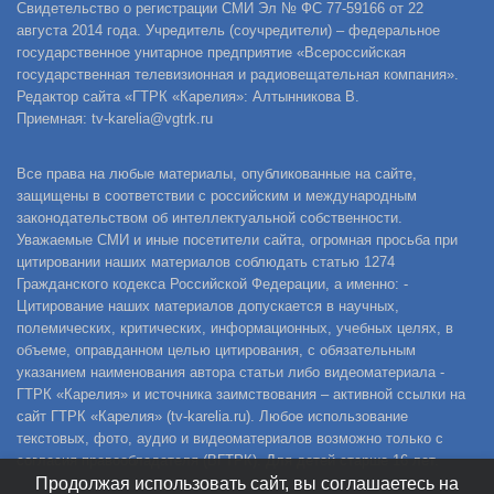
Свидетельство о регистрации СМИ Эл № ФС 77-59166 от 22
августа 2014 года. Учредитель (соучредители) – федеральное
государственное унитарное предприятие «Всероссийская
государственная телевизионная и радиовещательная компания».
Редактор сайта «ГТРК «Карелия»: Алтынникова В.
Приемная: tv-karelia@vgtrk.ru
Все права на любые материалы, опубликованные на сайте,
защищены в соответствии с российским и международным
законодательством об интеллектуальной собственности.
Уважаемые СМИ и иные посетители сайта, огромная просьба при
цитировании наших материалов соблюдать статью 1274
Гражданского кодекса Российской Федерации, а именно: -
Цитирование наших материалов допускается в научных,
полемических, критических, информационных, учебных целях, в
объеме, оправданном целью цитирования, с обязательным
указанием наименования автора статьи либо видеоматериала -
ГТРК «Карелия» и источника заимствования – активной ссылки на
сайт ГТРК «Карелия» (tv-karelia.ru). Любое использование
текстовых, фото, аудио и видеоматериалов возможно только с
согласия правообладателя (ВГТРК). Для детей старше 16 лет.
Продолжая использовать сайт, вы соглашаетесь на