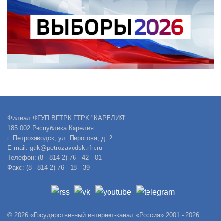
Филиал ФГУП ВГТРК ГТРК "КАРЕЛИЯ"
185 002 Республика Карелия
г. Петрозаводск, ул. Пирогова, д. 2
E-mail: gtrk@petrozavodsk.rfn.ru
Телефон: (8 - 814 2) 76 - 42 - 01
Факс: (8 - 814 2) 76 - 18 - 39
© 2026 «Государственный интернет-канал «Россия» 2001 - 2026.