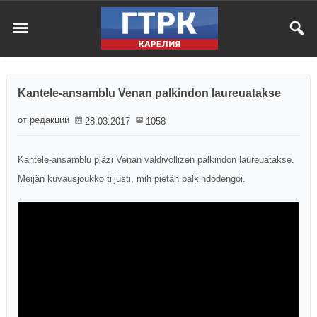
Kantele-ansamblu Venan palkindon laureuatakse
от редакции
28.03.2017
1058
Kantele-ansamblu piäzi Venan valdivollizen palkindon laureuatakse.
Meijän kuvausjoukko tiijusti, mih pietäh palkindodengoi.