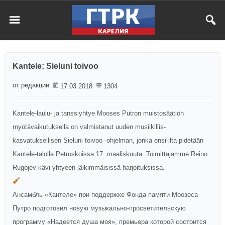
Kantele: Sieluni toivoo
от редакции
17.03.2018
1304
Kantele-laulu- ja tanssiyhtye Mooses Putron muistosäätiön
myötävaikutuksella on valmistanut uuden musiikillis-
kasvatuksellisen Sieluni toivoo -ohjelman, jonka ensi-ilta pidetään
Kantele-talolla Petroskoissa 17. maaliskuuta. Toimittajamme Reino
Rugojev kävi yhtyeen jälkimmäisissä harjoituksissa.
Ансамбль «Кантеле» при поддержке Фонда памяти Моозеса
Путро подготовил новую музыкально-просветительскую
программу «Надеется душа моя», премьера которой состоится