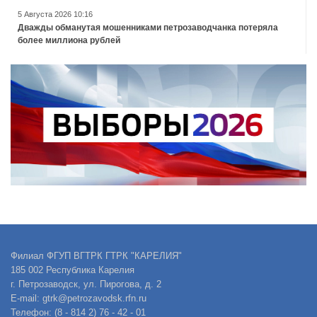
5 Августа 2026 10:16
Дважды обманутая мошенниками петрозаводчанка потеряла
более миллиона рублей
Филиал ФГУП ВГТРК ГТРК "КАРЕЛИЯ"
185 002 Республика Карелия
г. Петрозаводск, ул. Пирогова, д. 2
E-mail: gtrk@petrozavodsk.rfn.ru
Телефон: (8 - 814 2) 76 - 42 - 01