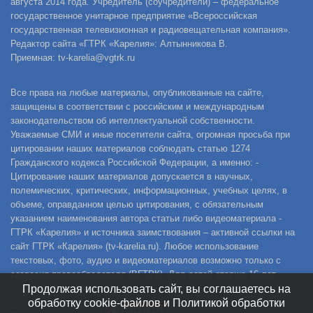
августа 2014 года. Учредитель (соучредители) – федеральное
государственное унитарное предприятие «Всероссийская
государственная телевизионная и радиовещательная компания».
Редактор сайта «ГТРК «Карелия»: Алтынникова В.
Приемная: tv-karelia@vgtrk.ru
Все права на любые материалы, опубликованные на сайте,
защищены в соответствии с российским и международным
законодательством об интеллектуальной собственности.
Уважаемые СМИ и иные посетители сайта, огромная просьба при
цитировании наших материалов соблюдать статью 1274
Гражданского кодекса Российской Федерации, а именно: -
Цитирование наших материалов допускается в научных,
полемических, критических, информационных, учебных целях, в
объеме, оправданном целью цитирования, с обязательным
указанием наименования автора статьи либо видеоматериала -
ГТРК «Карелия» и источника заимствования – активной ссылки на
сайт ГТРК «Карелия» (tv-karelia.ru). Любое использование
текстовых, фото, аудио и видеоматериалов возможно только с
согласия правообладателя (ВГТРК). Для детей старше 16 лет.
Продолжая использовать сайт, вы соглашаетесь на
обработку cookie-файлов и Политикой обработки