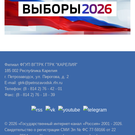
Филиал ФГУП ВГТРК ГТРК "КАРЕЛИЯ"
185 002 Республика Карелия
г. Петрозаводск, ул. Пирогова, д. 2
E-mail: gtrk@petrozavodsk.rfn.ru
Телефон: (8 - 814 2) 76 - 42 - 01
Факс: (8 - 814 2) 76 - 18 - 39
© 2026 «Государственный интернет-канал «Россия» 2001 - 2026.
Свидетельство о регистрации СМИ Эл № ФС 77-59166 от 22