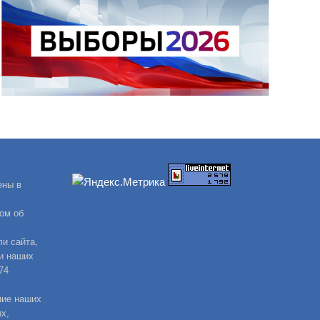
ены в
ом об
и сайта,
и наших
74
ние наших
х,