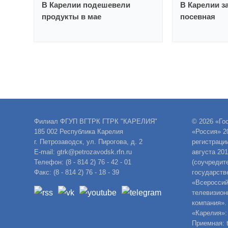
В Карелии подешевели
В Карелии з
продукты в мае
посевная
Филиал ФГУП ВГТРК ГТРК "КАРЕЛИЯ"
© 2026 «Го
185 002 Республика Карелия
«Россия» 2
г. Петрозаводск, ул. Пирогова, д. 2
регистраци
E-mail: gtrk@petrozavodsk.rfn.ru
августа 20
Телефон: (8 - 814 2) 76 - 42 - 01
(соучредит
Факс: (8 - 814 2) 76 - 18 - 39
государств
«Всероссий
телевизион
компания».
«Карелия»:
Приемная: t