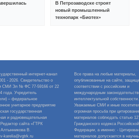
авершилась
В Петрозаводске строят
новый промышленный
технопарк «Биотех»
сударственный интернет-канал
Все права на любые материалы,
001 - 2026. Свидетельство о
опубликованные на сайте, защищ
и СМИ Эл № ФС 77-59166 от 22
соответствии с российским и
14 года. Учредитель
международным законодательств
ели) – федеральное
интеллектуальной собственности.
енное унитарное предприятие
Уважаемые СМИ и иные посетител
ская государственная
огромная просьба при цитировани
ная и радиовещательная
материалов соблюдать статью 12
 Редактор сайта «ГТРК
Гражданского кодекса Российской
 Алтынникова В.
Федерации, а именно: - Цитирова
v-karelia@vgtrk.ru
материалов допускается в научны