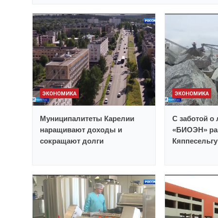
ЭКОНОМИКА
ЭКОНОМИКА
Муниципалитеты Карелии
С заботой о
наращивают доходы и
«БИОЭН» ра
сокращают долги
Кяппесельгу