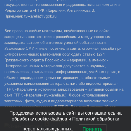
государственная телевизионная и радиовещательная компания».
Редактор сайта «ГТРК «Карелия»: Алтынникова В.
Приемная: tv-karelia@vgtrk.ru
Все права на любые материалы, опубликованные на сайте,
защищены в соответствии с российским и международным
законодательством об интеллектуальной собственности.
Уважаемые СМИ и иные посетители сайта, огромная просьба при
цитировании наших материалов соблюдать статью 1274
Гражданского кодекса Российской Федерации, а именно: -
Цитирование наших материалов допускается в научных,
полемических, критических, информационных, учебных целях, в
объеме, оправданном целью цитирования, с обязательным
указанием наименования автора статьи либо видеоматериала -
ГТРК «Карелия» и источника заимствования – активной ссылки на
сайт ГТРК «Карелия» (tv-karelia.ru). Любое использование
текстовых, фото, аудио и видеоматериалов возможно только с
согласия правообладателя (ВГТРК). Для детей старше 16 лет.
Продолжая использовать сайт, вы соглашаетесь на
обработку cookie-файлов и Политикой обработки
персональных данных.
Принять