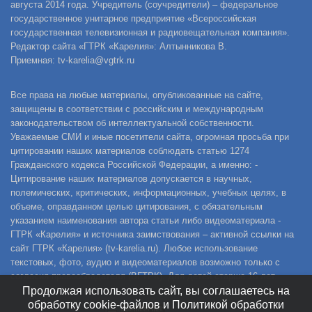
августа 2014 года. Учредитель (соучредители) – федеральное
государственное унитарное предприятие «Всероссийская
государственная телевизионная и радиовещательная компания».
Редактор сайта «ГТРК «Карелия»: Алтынникова В.
Приемная: tv-karelia@vgtrk.ru
Все права на любые материалы, опубликованные на сайте,
защищены в соответствии с российским и международным
законодательством об интеллектуальной собственности.
Уважаемые СМИ и иные посетители сайта, огромная просьба при
цитировании наших материалов соблюдать статью 1274
Гражданского кодекса Российской Федерации, а именно: -
Цитирование наших материалов допускается в научных,
полемических, критических, информационных, учебных целях, в
объеме, оправданном целью цитирования, с обязательным
указанием наименования автора статьи либо видеоматериала -
ГТРК «Карелия» и источника заимствования – активной ссылки на
сайт ГТРК «Карелия» (tv-karelia.ru). Любое использование
текстовых, фото, аудио и видеоматериалов возможно только с
согласия правообладателя (ВГТРК). Для детей старше 16 лет.
Продолжая использовать сайт, вы соглашаетесь на
обработку cookie-файлов и Политикой обработки