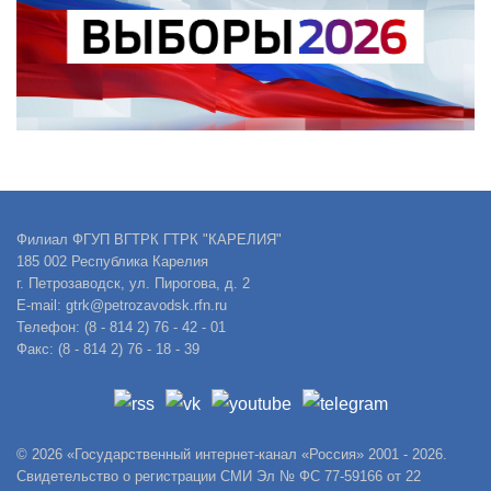
Филиал ФГУП ВГТРК ГТРК "КАРЕЛИЯ"
185 002 Республика Карелия
г. Петрозаводск, ул. Пирогова, д. 2
E-mail: gtrk@petrozavodsk.rfn.ru
Телефон: (8 - 814 2) 76 - 42 - 01
Факс: (8 - 814 2) 76 - 18 - 39
© 2026 «Государственный интернет-канал «Россия» 2001 - 2026.
Свидетельство о регистрации СМИ Эл № ФС 77-59166 от 22