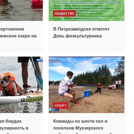
ОБЩЕСТВО
портсменов
В Петрозаводске отметят
ежское озеро на
День физкультурника
СПОРТ
сап-бордах
Команды из шести сел и
пулярность в
поселков Муезерского