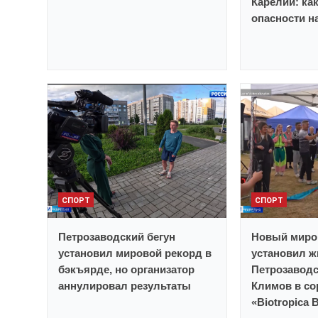
Карелии: ка
опасности н
СПОРТ
СПОРТ
Петрозаводский бегун
Новый миро
установил мировой рекорд в
установил ж
бэкъярде, но организатор
Петрозавод
аннулировал результаты
Климов в со
«Biotropica 