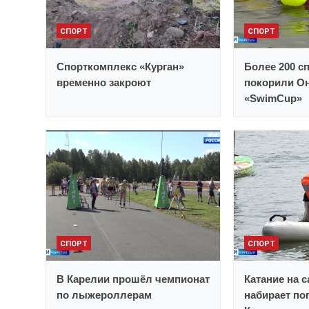
СПОРТ
СПОРТ
Спорткомплекс «Курган»
Более 200 с
временно закроют
покорили Он
«SwimCup»
СПОРТ
СПОРТ
В Карелии прошёл чемпионат
Катание на 
по лыжероллерам
набирает по