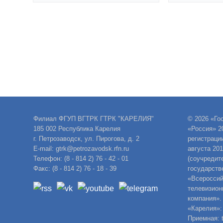
Филиал ФГУП ВГТРК ГТРК "КАРЕЛИЯ"
© 2026 «Го
185 002 Республика Карелия
«Россия» 2
г. Петрозаводск, ул. Пирогова, д. 2
регистраци
E-mail: gtrk@petrozavodsk.rfn.ru
августа 20
Телефон: (8 - 814 2) 76 - 42 - 01
(соучредит
Факс: (8 - 814 2) 76 - 18 - 39
государств
«Всероссий
телевизион
компания».
«Карелия»:
Приемная: t