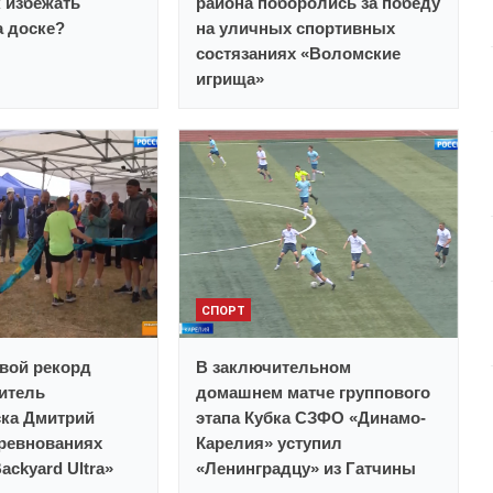
к избежать
района поборолись за победу
а доске?
на уличных спортивных
состязаниях «Воломские
игрища»
СПОРТ
вой рекорд
В заключительном
итель
домашнем матче группового
ска Дмитрий
этапа Кубка СЗФО «Динамо-
ревнованиях
Карелия» уступил
Вackyard Ultra»
«Ленинградцу» из Гатчины