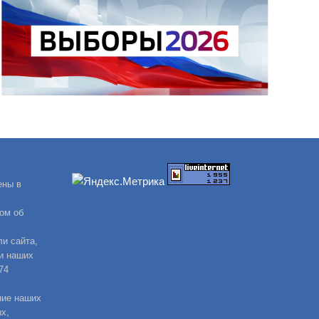
ены в
ом об
и сайта,
и наших
74
ние наших
х,