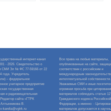
сударственный интернет-канал
Все права на любые материалы,
001 - 2026. Свидетельство о
опубликованные на сайте, защищ
и СМИ Эл № ФС 77-59166 от 22
соответствии с российским и
14 года. Учредитель
международным законодательств
ели) – федеральное
интеллектуальной собственности.
енное унитарное предприятие
Уважаемые СМИ и иные посетител
ская государственная
огромная просьба при цитировани
ная и радиовещательная
материалов соблюдать статью 12
 Редактор сайта «ГТРК
Гражданского кодекса Российской
 Алтынникова В.
Федерации, а именно: - Цитирова
v-karelia@vgtrk.ru
материалов допускается в научны