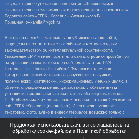
государственное унитарное предприятие «Всероссийская
государственная телевизионная и радиовещательная компания».
Редактор сайта «ГТРК «Карелия»: Алтынникова В.
Приемная: tv-karelia@vgtrk.ru
Все права на любые материалы, опубликованные на сайте,
защищены в соответствии с российским и международным
законодательством об интеллектуальной собственности.
Уважаемые СМИ и иные посетители сайта, огромная просьба при
цитировании наших материалов соблюдать статью 1274
Гражданского кодекса Российской Федерации, а именно: -
Цитирование наших материалов допускается в научных,
полемических, критических, информационных, учебных целях, в
объеме, оправданном целью цитирования, с обязательным
указанием наименования автора статьи либо видеоматериала -
ГТРК «Карелия» и источника заимствования – активной ссылки на
сайт ГТРК «Карелия» (tv-karelia.ru). Любое использование
текстовых, фото, аудио и видеоматериалов возможно только с
согласия правообладателя (ВГТРК). Для детей старше 16 лет.
Продолжая использовать сайт, вы соглашаетесь на
обработку cookie-файлов и Политикой обработки