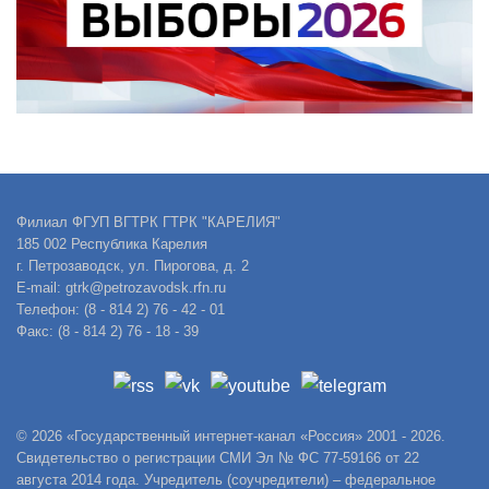
Филиал ФГУП ВГТРК ГТРК "КАРЕЛИЯ"
185 002 Республика Карелия
г. Петрозаводск, ул. Пирогова, д. 2
E-mail: gtrk@petrozavodsk.rfn.ru
Телефон: (8 - 814 2) 76 - 42 - 01
Факс: (8 - 814 2) 76 - 18 - 39
© 2026 «Государственный интернет-канал «Россия» 2001 - 2026.
Свидетельство о регистрации СМИ Эл № ФС 77-59166 от 22
августа 2014 года. Учредитель (соучредители) – федеральное