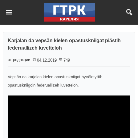
Karjalan da vepsän kielen opastuskniigat piästih
federuallizeh luvetteloh
от редакции
04.12.2019
749
Vepsän da karjalan kielen opastuskniigat hyväksyttih
opastuskniigoin federuallizeh luvetteloh.