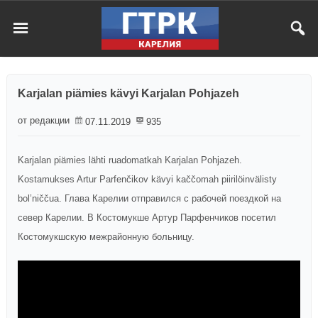
Karjalan piämies kävyi Karjalan Pohjazeh
от редакции
07.11.2019
935
Karjalan piämies lähti ruadomatkah Karjalan Pohjazeh.
Kostamukses Artur Parfenčikov kävyi kaččomah piirilöinvälisty
bol’niččua. Глава Карелии отправился с рабочей поездкой на
север Карелии. В Костомукше Артур Парфенчиков посетил
Костомукшскую межрайонную больницу.