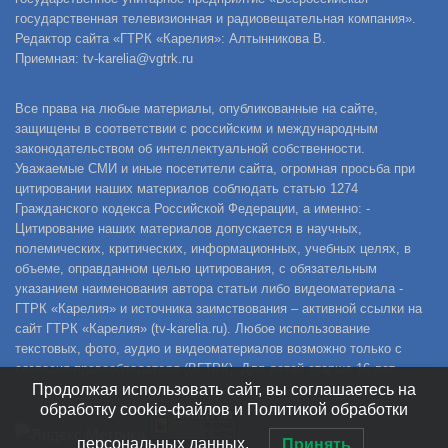
государственная телевизионная и радиовещательная компания».
Редактор сайта «ГТРК «Карелия»: Алтынникова В.
Приемная: tv-karelia@vgtrk.ru
Все права на любые материалы, опубликованные на сайте,
защищены в соответствии с российским и международным
законодательством об интеллектуальной собственности.
Уважаемые СМИ и иные посетители сайта, огромная просьба при
цитировании наших материалов соблюдать статью 1274
Гражданского кодекса Российской Федерации, а именно: -
Цитирование наших материалов допускается в научных,
полемических, критических, информационных, учебных целях, в
объеме, оправданном целью цитирования, с обязательным
указанием наименования автора статьи либо видеоматериала -
ГТРК «Карелия» и источника заимствования – активной ссылки на
сайт ГТРК «Карелия» (tv-karelia.ru). Любое использование
текстовых, фото, аудио и видеоматериалов возможно только с
согласия правообладателя (ВГТРК). Для детей старше 16 лет.
Продолжая использовать сайт, вы соглашаетесь на
обработку cookie-файлов и Политикой обработки
персональных данных.
Принять