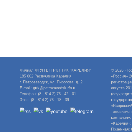
Филиал ФГУП ВГТРК ГТРК "КАРЕЛИЯ"
© 2026 «Го
185 002 Республика Карелия
«Россия» 2
г. Петрозаводск, ул. Пирогова, д. 2
регистраци
E-mail: gtrk@petrozavodsk.rfn.ru
августа 20
Телефон: (8 - 814 2) 76 - 42 - 01
(соучредит
Факс: (8 - 814 2) 76 - 18 - 39
государств
«Всероссий
телевизион
компания».
«Карелия»:
Приемная: t