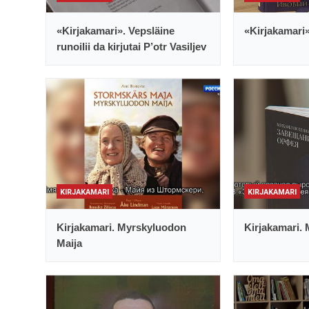
«Kirjakamari». Vepsläine
«Kirjakamari
runoilii da kirjutai P’otr Vasiljev
KIRJAKAMARI
KIRJAKAMARI
Kirjakamari. Myrskyluodon
Kirjakamari. 
Maija