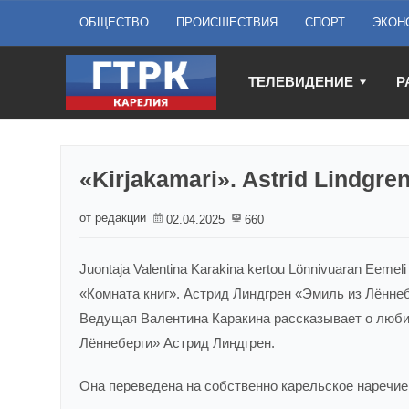
ОБЩЕСТВО
ПРОИСШЕСТВИЯ
СПОРТ
ЭКОН
ТЕЛЕВИДЕНИЕ
Р
«Kirjakamari». Astrid Lindgre
от редакции
02.04.2025
660
Juontaja Valentina Karakina kertou Lönnivuaran Eemeli -
«Комната книг». Астрид Линдгрен «Эмиль из Лённе
Ведущая Валентина Каракина рассказывает о люби
Лённеберги» Астрид Линдгрен.
Она переведена на собственно карельское наречие.