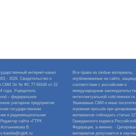
сударственный интернет-канал
Все права на любые материалы,
001 - 2026. Свидетельство о
опубликованные на сайте, защищ
и СМИ Эл № ФС 77-59166 от 22
соответствии с российским и
14 года. Учредитель
международным законодательств
ели) – федеральное
интеллектуальной собственности.
енное унитарное предприятие
Уважаемые СМИ и иные посетител
ская государственная
огромная просьба при цитировани
ная и радиовещательная
материалов соблюдать статью 12
 Редактор сайта «ГТРК
Гражданского кодекса Российской
 Алтынникова В.
Федерации, а именно: - Цитирова
v-karelia@vgtrk.ru
материалов допускается в научны