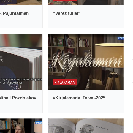
». Pajuntaimen
”Verez tullei”
KIRJAKAMARI
Mihail Pozdnjakov
«Kirjalamari». Taival-2025