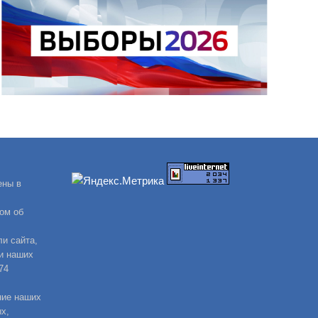
ены в
ом об
и сайта,
и наших
74
ние наших
х,