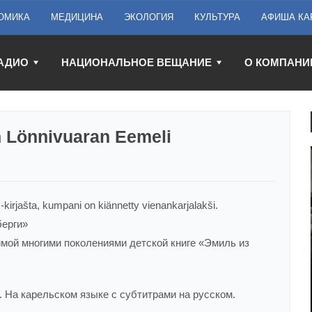
ОМИКА
МЕДИЦИНА
ЭКОЛОГИЯ
КУЛЬТУРА
АФИША КА
АДИО
НАЦИОНАЛЬНОЕ ВЕЩАНИЕ
О КОМПАНИ
n Lönnivuaran Eemeli
kirjašta, kumpani on kiännetty vienankarjalakši.
берги»
мой многими поколениями детской книге «Эмиль из
 На карельском языке с субтитрами на русском.