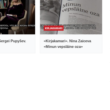
KIRJAKAMARI
Sergei Pupyšev.
«Kirjakamari». Nina Zaiceva
«Minun vepsläine oza»