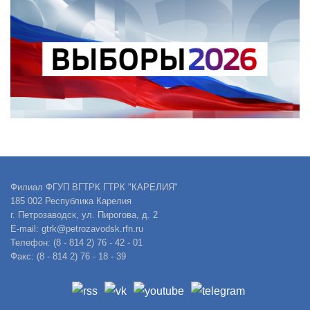
Филиал ФГУП ВГТРК ГТРК "КАРЕЛИЯ"
185 002 Республика Карелия
г. Петрозаводск, ул. Пирогова, д. 2
E-mail: gtrk@petrozavodsk.rfn.ru
Телефон: (8 - 814 2) 76 - 42 - 01
Факс: (8 - 814 2) 76 - 18 - 39