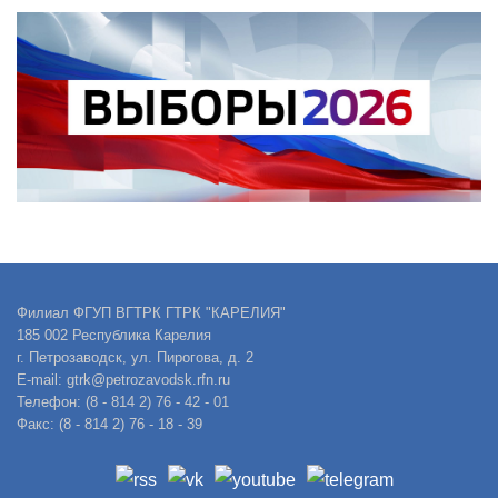
Филиал ФГУП ВГТРК ГТРК "КАРЕЛИЯ"
185 002 Республика Карелия
г. Петрозаводск, ул. Пирогова, д. 2
E-mail: gtrk@petrozavodsk.rfn.ru
Телефон: (8 - 814 2) 76 - 42 - 01
Факс: (8 - 814 2) 76 - 18 - 39