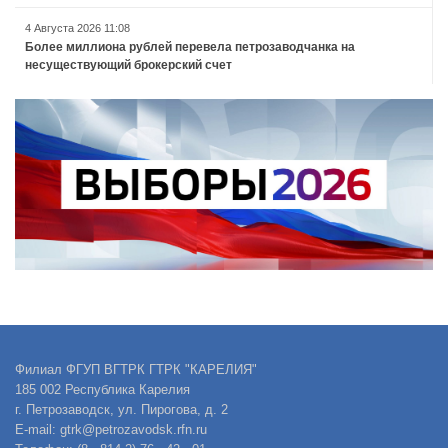
4 Августа 2026 11:08
Более миллиона рублей перевела петрозаводчанка на
несуществующий брокерский счет
Филиал ФГУП ВГТРК ГТРК "КАРЕЛИЯ"
185 002 Республика Карелия
г. Петрозаводск, ул. Пирогова, д. 2
E-mail: gtrk@petrozavodsk.rfn.ru