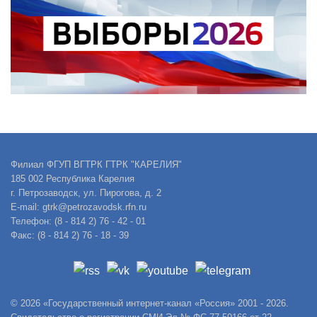
Филиал ФГУП ВГТРК ГТРК "КАРЕЛИЯ"
185 002 Республика Карелия
г. Петрозаводск, ул. Пирогова, д. 2
E-mail: gtrk@petrozavodsk.rfn.ru
Телефон: (8 - 814 2) 76 - 42 - 01
Факс: (8 - 814 2) 76 - 18 - 39
© 2026 «Государственный интернет-канал «Россия» 2001 - 2026.