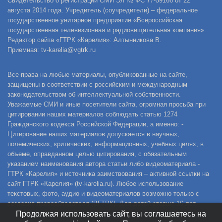
Свидетельство о регистрации СМИ Эл № ФС 77-59166 от 22
августа 2014 года. Учредитель (соучредители) – федеральное
государственное унитарное предприятие «Всероссийская
государственная телевизионная и радиовещательная компания».
Редактор сайта «ГТРК «Карелия»: Алтынникова В.
Приемная: tv-karelia@vgtrk.ru
Все права на любые материалы, опубликованные на сайте,
защищены в соответствии с российским и международным
законодательством об интеллектуальной собственности.
Уважаемые СМИ и иные посетители сайта, огромная просьба при
цитировании наших материалов соблюдать статью 1274
Гражданского кодекса Российской Федерации, а именно: -
Цитирование наших материалов допускается в научных,
полемических, критических, информационных, учебных целях, в
объеме, оправданном целью цитирования, с обязательным
указанием наименования автора статьи либо видеоматериала -
ГТРК «Карелия» и источника заимствования – активной ссылки на
сайт ГТРК «Карелия» (tv-karelia.ru). Любое использование
текстовых, фото, аудио и видеоматериалов возможно только с
согласия правообладателя (ВГТРК). Для детей старше 16 лет.
Продолжая использовать сайт, вы соглашаетесь на