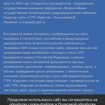
августа 2014 года. Учредитель (соучредители) – федеральное
государственное унитарное предприятие «Всероссийская
государственная телевизионная и радиовещательная компания».
Редактор сайта «ГТРК «Карелия»: Алтынникова В.
Приемная: tv-karelia@vgtrk.ru
Все права на любые материалы, опубликованные на сайте,
защищены в соответствии с российским и международным
законодательством об интеллектуальной собственности.
Уважаемые СМИ и иные посетители сайта, огромная просьба при
цитировании наших материалов соблюдать статью 1274
Гражданского кодекса Российской Федерации, а именно: -
Цитирование наших материалов допускается в научных,
полемических, критических, информационных, учебных целях, в
объеме, оправданном целью цитирования, с обязательным
указанием наименования автора статьи либо видеоматериала -
ГТРК «Карелия» и источника заимствования – активной ссылки на
сайт ГТРК «Карелия» (tv-karelia.ru). Любое использование
текстовых, фото, аудио и видеоматериалов возможно только с
согласия правообладателя (ВГТРК). Для детей старше 16 лет.
Продолжая использовать сайт, вы соглашаетесь на
обработку cookie-файлов и Политикой обработки