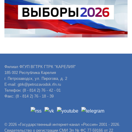
Филиал ФГУП ВГТРК ГТРК "КАРЕЛИЯ"
185 002 Республика Карелия
г. Петрозаводск, ул. Пирогова, д. 2
E-mail: gtrk@petrozavodsk.rfn.ru
Телефон: (8 - 814 2) 76 - 42 - 01
Факс: (8 - 814 2) 76 - 18 - 39
© 2026 «Государственный интернет-канал «Россия» 2001 - 2026.
Свидетельство о регистрации СМИ Эл № ФС 77-59166 от 22