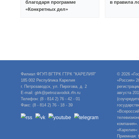
благодаря программе
в правила 
«Конкретных дел»
Филиал ФГУП ВГТРК ГТРК "КАРЕЛИЯ"
© 2026 «Го
185 002 Республика Карелия
«Россия» 2
г. Петрозаводск, ул. Пирогова, д. 2
регистраци
E-mail: gtrk@petrozavodsk.rfn.ru
августа 20
Телефон: (8 - 814 2) 76 - 42 - 01
(соучредит
Факс: (8 - 814 2) 76 - 18 - 39
государств
«Всероссий
телевизион
компания».
«Карелия»:
Приемная: t