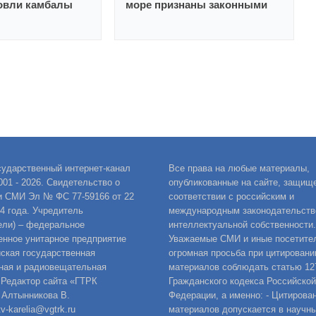
ловли камбалы
море признаны законными
сударственный интернет-канал
Все права на любые материалы,
001 - 2026. Свидетельство о
опубликованные на сайте, защищ
и СМИ Эл № ФС 77-59166 от 22
соответствии с российским и
14 года. Учредитель
международным законодательств
ели) – федеральное
интеллектуальной собственности.
енное унитарное предприятие
Уважаемые СМИ и иные посетител
ская государственная
огромная просьба при цитировани
ная и радиовещательная
материалов соблюдать статью 12
 Редактор сайта «ГТРК
Гражданского кодекса Российской
 Алтынникова В.
Федерации, а именно: - Цитирова
v-karelia@vgtrk.ru
материалов допускается в научны