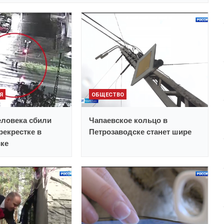
Я
ОБЩЕСТВО
еловека сбили
Чапаевское кольцо в
рекрестке в
Петрозаводске станет шире
ске