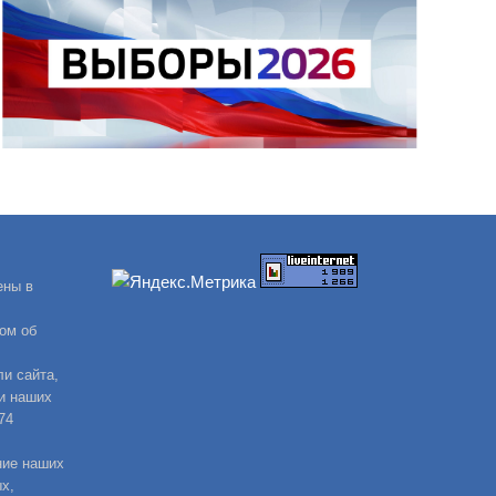
ены в
ом об
и сайта,
и наших
74
ние наших
х,