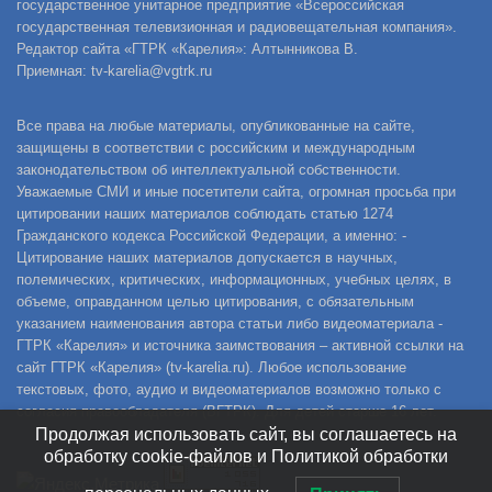
государственное унитарное предприятие «Всероссийская
государственная телевизионная и радиовещательная компания».
Редактор сайта «ГТРК «Карелия»: Алтынникова В.
Приемная: tv-karelia@vgtrk.ru
Все права на любые материалы, опубликованные на сайте,
защищены в соответствии с российским и международным
законодательством об интеллектуальной собственности.
Уважаемые СМИ и иные посетители сайта, огромная просьба при
цитировании наших материалов соблюдать статью 1274
Гражданского кодекса Российской Федерации, а именно: -
Цитирование наших материалов допускается в научных,
полемических, критических, информационных, учебных целях, в
объеме, оправданном целью цитирования, с обязательным
указанием наименования автора статьи либо видеоматериала -
ГТРК «Карелия» и источника заимствования – активной ссылки на
сайт ГТРК «Карелия» (tv-karelia.ru). Любое использование
текстовых, фото, аудио и видеоматериалов возможно только с
согласия правообладателя (ВГТРК). Для детей старше 16 лет.
Продолжая использовать сайт, вы соглашаетесь на
обработку cookie-файлов и Политикой обработки