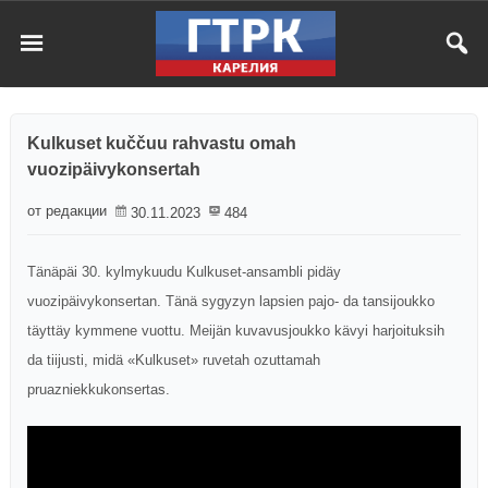
Kulkuset kuččuu rahvastu omah
vuozipäivykonsertah
от редакции
30.11.2023
484
Tänäpäi 30. kylmykuudu Kulkuset-ansambli pidäy
vuozipäivykonsertan. Tänä sygyzyn lapsien pajo- da tansijoukko
täyttäy kymmene vuottu. Meijän kuvavusjoukko kävyi harjoituksih
da tiijusti, midä «Kulkuset» ruvetah ozuttamah
pruazniekkukonsertas.