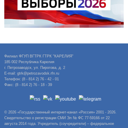
Филиал ФГУП ВГТРК ГТРК "КАРЕЛИЯ"
185 002 Республика Карелия
г. Петрозаводск, ул. Пирогова, д. 2
E-mail: gtrk@petrozavodsk.rfn.ru
Телефон: (8 - 814 2) 76 - 42 - 01
Факс: (8 - 814 2) 76 - 18 - 39
© 2026 «Государственный интернет-канал «Россия» 2001 - 2026.
Свидетельство о регистрации СМИ Эл № ФС 77-59166 от 22
августа 2014 года. Учредитель (соучредители) – федеральное