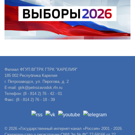
Филиал ФГУП ВГТРК ГТРК "КАРЕЛИЯ"
185 002 Республика Карелия
г. Петрозаводск, ул. Пирогова, д. 2
E-mail: gtrk@petrozavodsk.rfn.ru
Телефон: (8 - 814 2) 76 - 42 - 01
Факс: (8 - 814 2) 76 - 18 - 39
© 2026 «Государственный интернет-канал «Россия» 2001 - 2026.
Свидетельство о регистрации СМИ Эл № ФС 77-59166 от 22