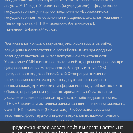
августа 2014 года. Учредитель (соучредители) – федеральное
государственное унитарное предприятие «Всероссийская
государственная телевизионная и радиовещательная компания».
Редактор сайта «ГТРК «Карелия»: Алтынникова В.
Приемная: tv-karelia@vgtrk.ru
Все права на любые материалы, опубликованные на сайте,
защищены в соответствии с российским и международным
законодательством об интеллектуальной собственности.
Уважаемые СМИ и иные посетители сайта, огромная просьба при
цитировании наших материалов соблюдать статью 1274
Гражданского кодекса Российской Федерации, а именно: -
Цитирование наших материалов допускается в научных,
полемических, критических, информационных, учебных целях, в
объеме, оправданном целью цитирования, с обязательным
указанием наименования автора статьи либо видеоматериала -
ГТРК «Карелия» и источника заимствования – активной ссылки на
сайт ГТРК «Карелия» (tv-karelia.ru). Любое использование
текстовых, фото, аудио и видеоматериалов возможно только с
согласия правообладателя (ВГТРК). Для детей старше 16 лет.
Продолжая использовать сайт, вы соглашаетесь на