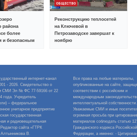
ОБЩЕСТВО
озеро
Реконструкцию теплосетей
о района
на Ключевой в
все более
Петрозаводске завершат к
 и безопасным
ноябрю
сударственный интернет-канал
Все права на любые материалы,
001 - 2026. Свидетельство о
опубликованные на сайте, защищ
и СМИ Эл № ФС 77-59166 от 22
соответствии с российским и
14 года. Учредитель
международным законодательств
ели) – федеральное
интеллектуальной собственности.
енное унитарное предприятие
Уважаемые СМИ и иные посетител
ская государственная
огромная просьба при цитировани
ная и радиовещательная
материалов соблюдать статью 12
 Редактор сайта «ГТРК
Гражданского кодекса Российской
 Алтынникова В.
Федерации, а именно: - Цитирова