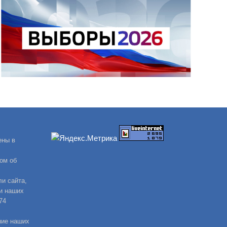
ены в
ом об
и сайта,
и наших
74
ние наших