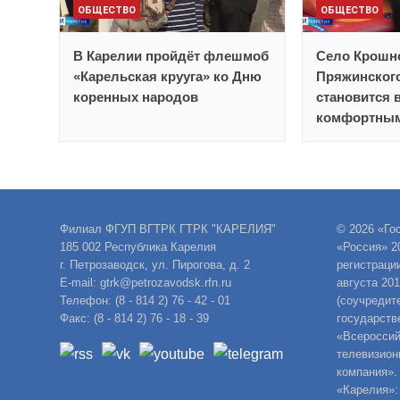
ОБЩЕСТВО
ОБЩЕСТВО
В Карелии пройдёт флешмоб
Село Крошн
«Карельская крууга» ко Дню
Пряжинског
коренных народов
становится 
комфортным
Филиал ФГУП ВГТРК ГТРК "КАРЕЛИЯ"
© 2026 «Го
185 002 Республика Карелия
«Россия» 2
г. Петрозаводск, ул. Пирогова, д. 2
регистраци
E-mail: gtrk@petrozavodsk.rfn.ru
августа 20
Телефон: (8 - 814 2) 76 - 42 - 01
(соучредит
Факс: (8 - 814 2) 76 - 18 - 39
государств
«Всероссий
телевизион
компания».
«Карелия»: