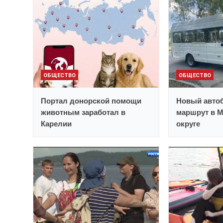
ОБЩЕСТВО
ОБЩЕСТВО
Портал донорской помощи
Новый автоб
животным заработал в
маршрут в 
Карелии
округе