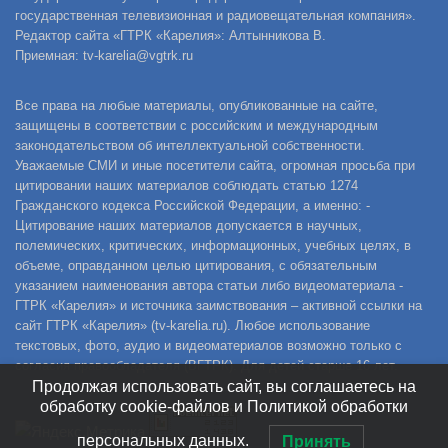
государственная телевизионная и радиовещательная компания».
Редактор сайта «ГТРК «Карелия»: Алтынникова В.
Приемная: tv-karelia@vgtrk.ru
Все права на любые материалы, опубликованные на сайте,
защищены в соответствии с российским и международным
законодательством об интеллектуальной собственности.
Уважаемые СМИ и иные посетители сайта, огромная просьба при
цитировании наших материалов соблюдать статью 1274
Гражданского кодекса Российской Федерации, а именно: -
Цитирование наших материалов допускается в научных,
полемических, критических, информационных, учебных целях, в
объеме, оправданном целью цитирования, с обязательным
указанием наименования автора статьи либо видеоматериала -
ГТРК «Карелия» и источника заимствования – активной ссылки на
сайт ГТРК «Карелия» (tv-karelia.ru). Любое использование
текстовых, фото, аудио и видеоматериалов возможно только с
согласия правообладателя (ВГТРК). Для детей старше 16 лет.
Продолжая использовать сайт, вы соглашаетесь на
обработку cookie-файлов и Политикой обработки
персональных данных.
Принять