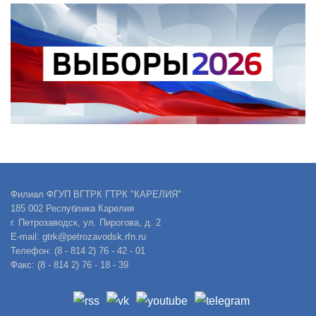
Филиал ФГУП ВГТРК ГТРК "КАРЕЛИЯ"
185 002 Республика Карелия
г. Петрозаводск, ул. Пирогова, д. 2
E-mail: gtrk@petrozavodsk.rfn.ru
Телефон: (8 - 814 2) 76 - 42 - 01
Факс: (8 - 814 2) 76 - 18 - 39