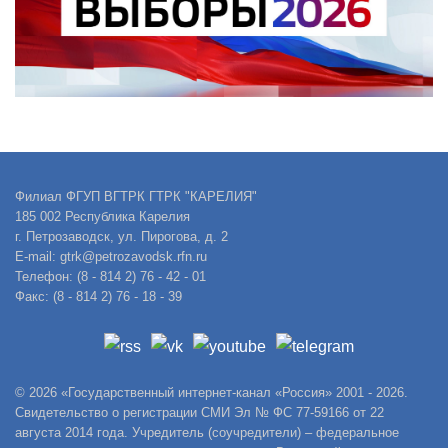
Филиал ФГУП ВГТРК ГТРК "КАРЕЛИЯ"
185 002 Республика Карелия
г. Петрозаводск, ул. Пирогова, д. 2
E-mail: gtrk@petrozavodsk.rfn.ru
Телефон: (8 - 814 2) 76 - 42 - 01
Факс: (8 - 814 2) 76 - 18 - 39
© 2026 «Государственный интернет-канал «Россия» 2001 - 2026.
Свидетельство о регистрации СМИ Эл № ФС 77-59166 от 22
августа 2014 года. Учредитель (соучредители) – федеральное