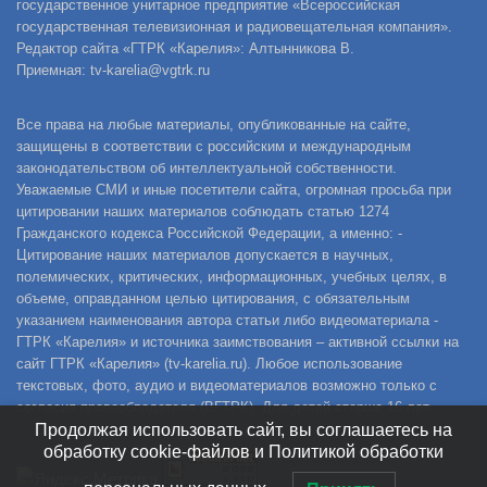
государственное унитарное предприятие «Всероссийская
государственная телевизионная и радиовещательная компания».
Редактор сайта «ГТРК «Карелия»: Алтынникова В.
Приемная: tv-karelia@vgtrk.ru
Все права на любые материалы, опубликованные на сайте,
защищены в соответствии с российским и международным
законодательством об интеллектуальной собственности.
Уважаемые СМИ и иные посетители сайта, огромная просьба при
цитировании наших материалов соблюдать статью 1274
Гражданского кодекса Российской Федерации, а именно: -
Цитирование наших материалов допускается в научных,
полемических, критических, информационных, учебных целях, в
объеме, оправданном целью цитирования, с обязательным
указанием наименования автора статьи либо видеоматериала -
ГТРК «Карелия» и источника заимствования – активной ссылки на
сайт ГТРК «Карелия» (tv-karelia.ru). Любое использование
текстовых, фото, аудио и видеоматериалов возможно только с
согласия правообладателя (ВГТРК). Для детей старше 16 лет.
Продолжая использовать сайт, вы соглашаетесь на
обработку cookie-файлов и Политикой обработки