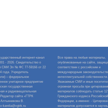
сударственный интернет-канал
Все права на любые материалы,
001 - 2026. Свидетельство о
опубликованные на сайте, защищ
и СМИ Эл № ФС 77-59166 от 22
соответствии с российским и
14 года. Учредитель
международным законодательств
ели) – федеральное
интеллектуальной собственности.
енное унитарное предприятие
Уважаемые СМИ и иные посетител
ская государственная
огромная просьба при цитировани
ная и радиовещательная
материалов соблюдать статью 12
 Редактор сайта «ГТРК
Гражданского кодекса Российской
 Алтынникова В.
Федерации, а именно: - Цитирова
v-karelia@vgtrk.ru
материалов допускается в научны