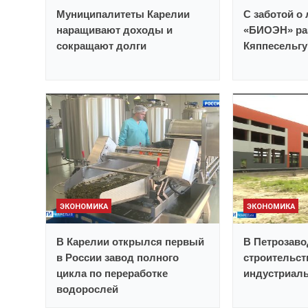
Муниципалитеты Карелии
С заботой о
наращивают доходы и
«БИОЭН» ра
сокращают долги
Кяппесельгу
ЭКОНОМИКА
ЭКОНОМИКА
В Карелии открылся первый
В Петрозаво
в России завод полного
строительст
цикла по переработке
индустриаль
водорослей