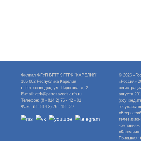
Филиал ФГУП ВГТРК ГТРК "КАРЕЛИЯ"
© 2026 «Го
185 002 Республика Карелия
«Россия» 2
г. Петрозаводск, ул. Пирогова, д. 2
регистраци
E-mail: gtrk@petrozavodsk.rfn.ru
августа 20
Телефон: (8 - 814 2) 76 - 42 - 01
(соучредит
Факс: (8 - 814 2) 76 - 18 - 39
государств
«Всероссий
телевизион
компания».
«Карелия»:
Приемная: t