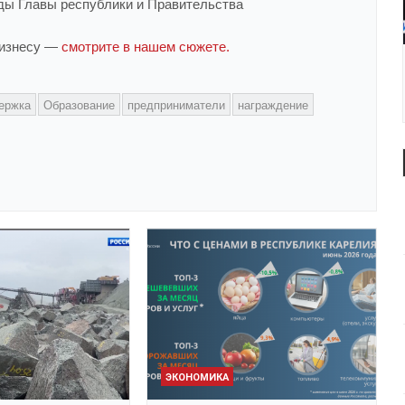
ды Главы республики и Правительства
бизнесу —
смотрите в нашем сюжете.
ержка
Образование
предприниматели
награждение
ЭКОНОМИКА