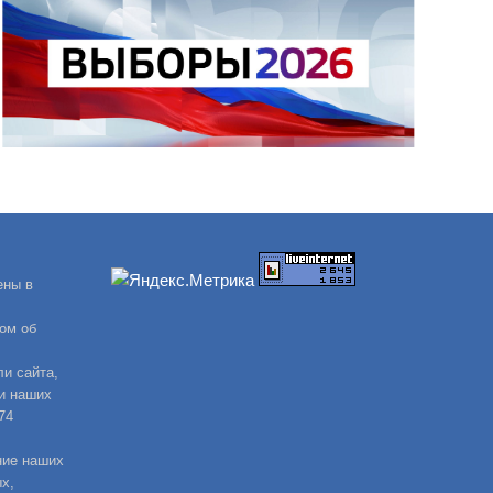
ены в
ом об
и сайта,
и наших
74
ние наших
х,