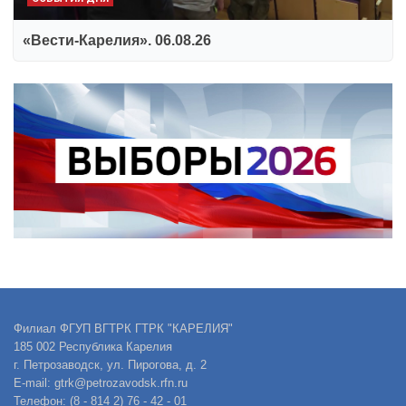
«Вести-Карелия». 06.08.26
Филиал ФГУП ВГТРК ГТРК "КАРЕЛИЯ"
185 002 Республика Карелия
г. Петрозаводск, ул. Пирогова, д. 2
E-mail: gtrk@petrozavodsk.rfn.ru
Телефон: (8 - 814 2) 76 - 42 - 01