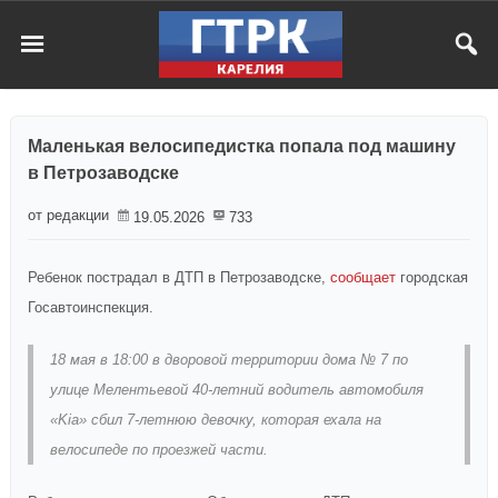
Маленькая велосипедистка попала под машину
в Петрозаводске
от редакции
19.05.2026
733
Ребенок пострадал в ДТП в Петрозаводске,
сообщает
городская
Госавтоинспекция.
18 мая в 18:00 в дворовой территории дома № 7 по
улице Мелентьевой 40-летний водитель автомобиля
«Kia» сбил 7-летнюю девочку, которая ехала на
велосипеде по проезжей части.