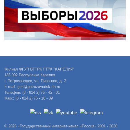
Филиал ФГУП ВГТРК ГТРК "КАРЕЛИЯ"
185 002 Республика Карелия
г. Петрозаводск, ул. Пирогова, д. 2
E-mail: gtrk@petrozavodsk.rfn.ru
Телефон: (8 - 814 2) 76 - 42 - 01
Факс: (8 - 814 2) 76 - 18 - 39
© 2026 «Государственный интернет-канал «Россия» 2001 - 2026.