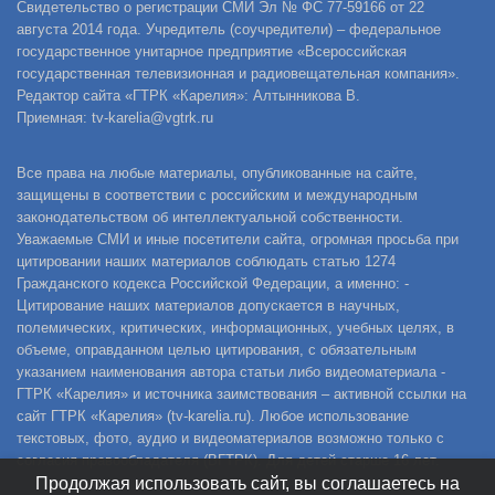
Свидетельство о регистрации СМИ Эл № ФС 77-59166 от 22
августа 2014 года. Учредитель (соучредители) – федеральное
государственное унитарное предприятие «Всероссийская
государственная телевизионная и радиовещательная компания».
Редактор сайта «ГТРК «Карелия»: Алтынникова В.
Приемная: tv-karelia@vgtrk.ru
Все права на любые материалы, опубликованные на сайте,
защищены в соответствии с российским и международным
законодательством об интеллектуальной собственности.
Уважаемые СМИ и иные посетители сайта, огромная просьба при
цитировании наших материалов соблюдать статью 1274
Гражданского кодекса Российской Федерации, а именно: -
Цитирование наших материалов допускается в научных,
полемических, критических, информационных, учебных целях, в
объеме, оправданном целью цитирования, с обязательным
указанием наименования автора статьи либо видеоматериала -
ГТРК «Карелия» и источника заимствования – активной ссылки на
сайт ГТРК «Карелия» (tv-karelia.ru). Любое использование
текстовых, фото, аудио и видеоматериалов возможно только с
согласия правообладателя (ВГТРК). Для детей старше 16 лет.
Продолжая использовать сайт, вы соглашаетесь на