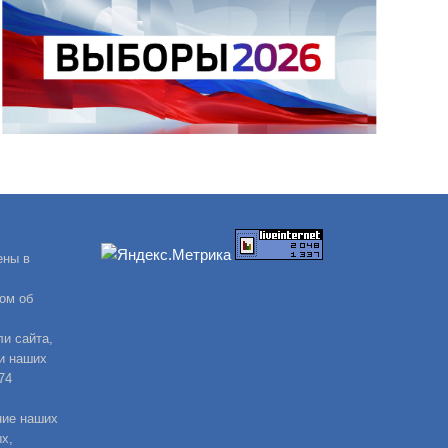
ены в
ом об
и сайта,
и наших
74
ние наших
х,