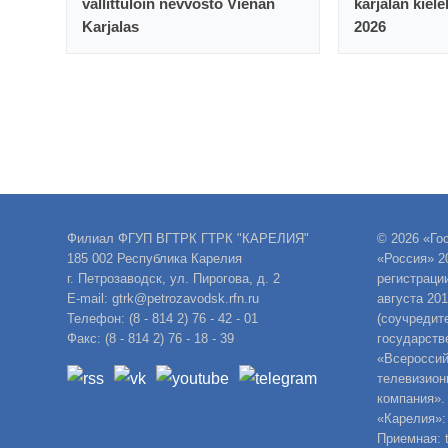
vallittuloin nevvosto Vienan
karjalan kiele
Karjalas
2026
Филиал ФГУП ВГТРК ГТРК "КАРЕЛИЯ"
© 2026 «Го
185 002 Республика Карелия
«Россия» 2
г. Петрозаводск, ул. Пирогова, д. 2
регистраци
E-mail: gtrk@petrozavodsk.rfn.ru
августа 20
Телефон: (8 - 814 2) 76 - 42 - 01
(соучредит
Факс: (8 - 814 2) 76 - 18 - 39
государств
«Всероссий
телевизион
компания».
«Карелия»:
Приемная: t