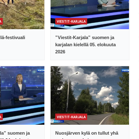
A
VIESTIT-KARJALA
lä-festivuali
”Viestit-Karjala” suomen ja
karjalan kielellä 05. elokuuta
2026
A
VIESTIT-KARJALA
ala” suomen ja
Nuosjärven kylä on tullut yhä