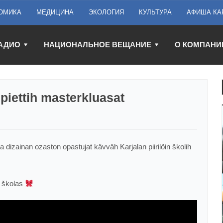
ОМИКА
МЕДИЦИНА
ЭКОЛОГИЯ
КУЛЬТУРА
АФИША КА
АДИО
НАЦИОНАЛЬНОЕ ВЕЩАНИЕ
О КОМПАНИ
 piettih masterkluasat
a dizainan ozaston opastujat kävväh Karjalan piirilöin školih
n školas