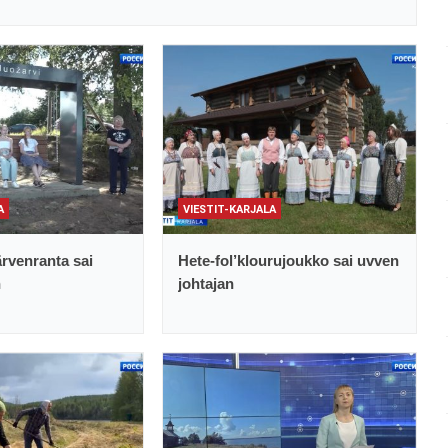
A
VIESTIT-KARJALA
rvenranta sai
Hete-fol’klourujoukko sai uvven
n
johtajan