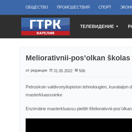
ОБЩЕСТВО
ПРОИСШЕСТВИЯ
СПОРТ
ЭКОН
ТЕЛЕВИДЕНИЕ
Р
Meliorativnii-pos’olkan školas
от редакции
31.05.2022
506
Petroskoin valdivonyliopiston tehnolougien, kuvataijon d
masterkluassoinke
Enzimäine masterkluassu piettih Meliorativnii-pos’olka