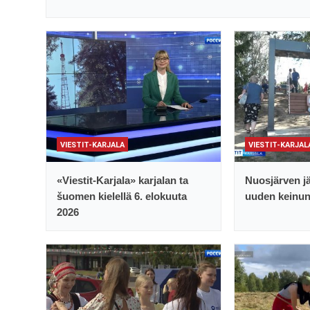
VIESTIT-KARJALA
VIESTIT-KARJAL
«Viestit-Karjala» karjalan ta
Nuosjärven jä
šuomen kielellä 6. elokuuta
uuden keinu
2026