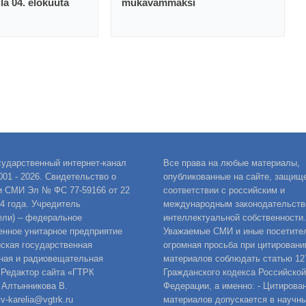
llä 04. elokuuta
mukavammaksi
сударственный интернет-канал
Все права на любые материалы,
001 - 2026. Свидетельство о
опубликованные на сайте, защищ
и СМИ Эл № ФС 77-59166 от 22
соответствии с российским и
14 года. Учредитель
международным законодательств
ели) – федеральное
интеллектуальной собственности.
енное унитарное предприятие
Уважаемые СМИ и иные посетител
ская государственная
огромная просьба при цитировани
ная и радиовещательная
материалов соблюдать статью 12
 Редактор сайта «ГТРК
Гражданского кодекса Российской
 Алтынникова В.
Федерации, а именно: - Цитирова
v-karelia@vgtrk.ru
материалов допускается в научны