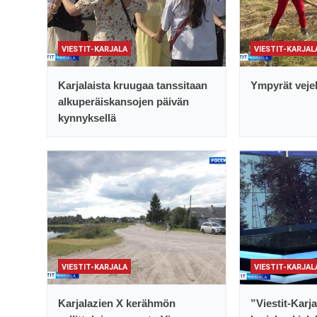
VIESTIT-KARJALA
VIESTIT-KARJAL
Karjalaista kruugaa tanssitaan
Ympyrät vejel
alkuperäiskansojen päivän
kynnyksellä
VIESTIT-KARJALA
VIESTIT-KARJAL
Karjalazien X kerähmön
”Viestit-Karj