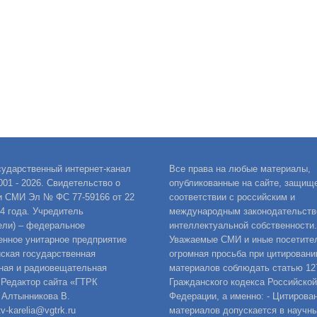
сударственный интернет-канал
Все права на любые материалы,
001 - 2026. Свидетельство о
опубликованные на сайте, защищ
и СМИ Эл № ФС 77-59166 от 22
соответствии с российским и
14 года. Учредитель
международным законодательств
ели) – федеральное
интеллектуальной собственности.
енное унитарное предприятие
Уважаемые СМИ и иные посетител
ская государственная
огромная просьба при цитировани
ная и радиовещательная
материалов соблюдать статью 12
 Редактор сайта «ГТРК
Гражданского кодекса Российской
 Алтынникова В.
Федерации, а именно: - Цитирова
v-karelia@vgtrk.ru
материалов допускается в научны