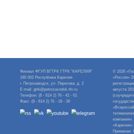
Филиал ФГУП ВГТРК ГТРК "КАРЕЛИЯ"
© 2026 «Го
185 002 Республика Карелия
«Россия» 2
г. Петрозаводск, ул. Пирогова, д. 2
регистраци
E-mail: gtrk@petrozavodsk.rfn.ru
августа 20
Телефон: (8 - 814 2) 76 - 42 - 01
(соучредит
Факс: (8 - 814 2) 76 - 18 - 39
государств
«Всероссий
телевизион
компания».
«Карелия»:
Приемная: t