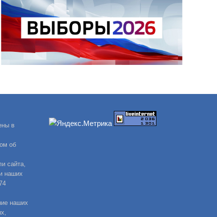
ены в
ом об
и сайта,
и наших
74
ние наших
х,