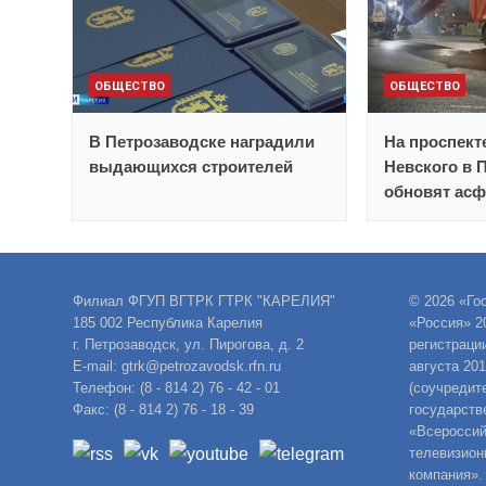
ОБЩЕСТВО
ОБЩЕСТВО
В Петрозаводске наградили
На проспект
выдающихся строителей
Невского в 
обновят асф
Филиал ФГУП ВГТРК ГТРК "КАРЕЛИЯ"
© 2026 «Го
185 002 Республика Карелия
«Россия» 2
г. Петрозаводск, ул. Пирогова, д. 2
регистраци
E-mail: gtrk@petrozavodsk.rfn.ru
августа 20
Телефон: (8 - 814 2) 76 - 42 - 01
(соучредит
Факс: (8 - 814 2) 76 - 18 - 39
государств
«Всероссий
телевизион
компания».