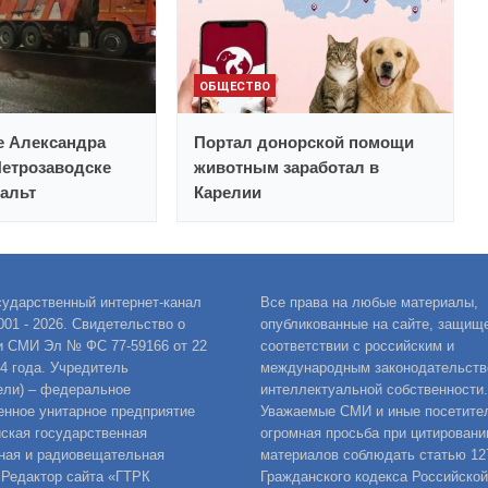
ОБЩЕСТВО
е Александра
Портал донорской помощи
Петрозаводске
животным заработал в
альт
Карелии
сударственный интернет-канал
Все права на любые материалы,
001 - 2026. Свидетельство о
опубликованные на сайте, защищ
и СМИ Эл № ФС 77-59166 от 22
соответствии с российским и
14 года. Учредитель
международным законодательств
ели) – федеральное
интеллектуальной собственности.
енное унитарное предприятие
Уважаемые СМИ и иные посетител
ская государственная
огромная просьба при цитировани
ная и радиовещательная
материалов соблюдать статью 12
 Редактор сайта «ГТРК
Гражданского кодекса Российской