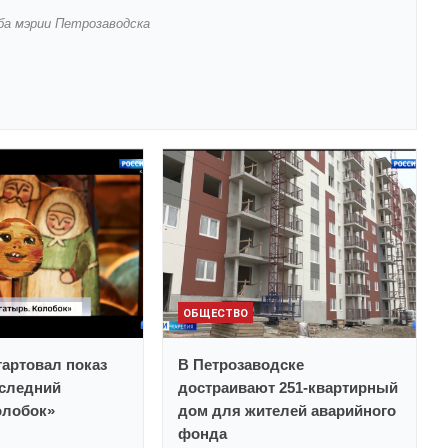
ба мэрии Петрозаводска
ОБЩЕСТВО
тартовал показ
В Петрозаводске
следний
достраивают 251-квартирный
олобок»
дом для жителей аварийного
фонда