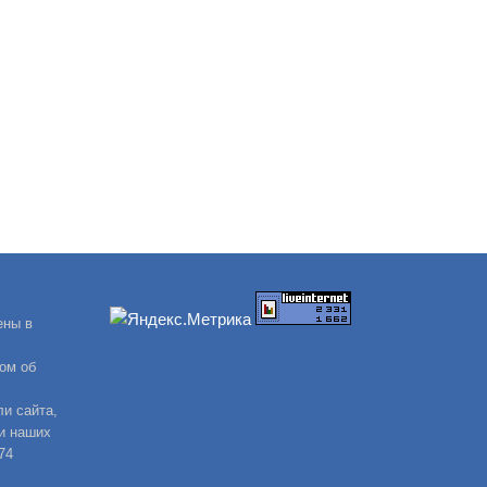
ены в
ом об
и сайта,
и наших
74