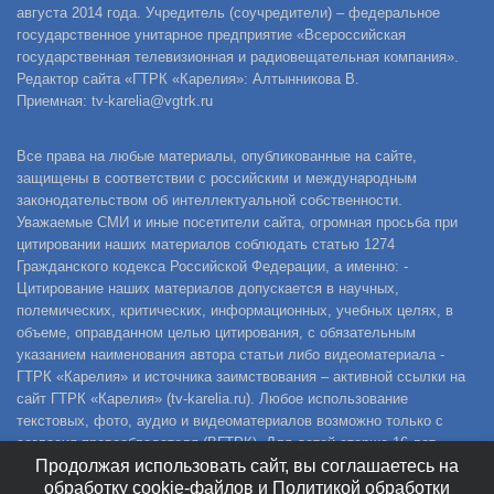
августа 2014 года. Учредитель (соучредители) – федеральное
государственное унитарное предприятие «Всероссийская
государственная телевизионная и радиовещательная компания».
Редактор сайта «ГТРК «Карелия»: Алтынникова В.
Приемная: tv-karelia@vgtrk.ru
Все права на любые материалы, опубликованные на сайте,
защищены в соответствии с российским и международным
законодательством об интеллектуальной собственности.
Уважаемые СМИ и иные посетители сайта, огромная просьба при
цитировании наших материалов соблюдать статью 1274
Гражданского кодекса Российской Федерации, а именно: -
Цитирование наших материалов допускается в научных,
полемических, критических, информационных, учебных целях, в
объеме, оправданном целью цитирования, с обязательным
указанием наименования автора статьи либо видеоматериала -
ГТРК «Карелия» и источника заимствования – активной ссылки на
сайт ГТРК «Карелия» (tv-karelia.ru). Любое использование
текстовых, фото, аудио и видеоматериалов возможно только с
согласия правообладателя (ВГТРК). Для детей старше 16 лет.
Продолжая использовать сайт, вы соглашаетесь на
обработку cookie-файлов и Политикой обработки