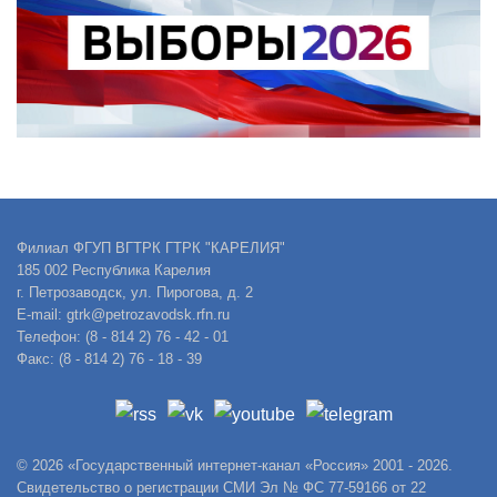
Филиал ФГУП ВГТРК ГТРК "КАРЕЛИЯ"
185 002 Республика Карелия
г. Петрозаводск, ул. Пирогова, д. 2
E-mail: gtrk@petrozavodsk.rfn.ru
Телефон: (8 - 814 2) 76 - 42 - 01
Факс: (8 - 814 2) 76 - 18 - 39
© 2026 «Государственный интернет-канал «Россия» 2001 - 2026.
Свидетельство о регистрации СМИ Эл № ФС 77-59166 от 22