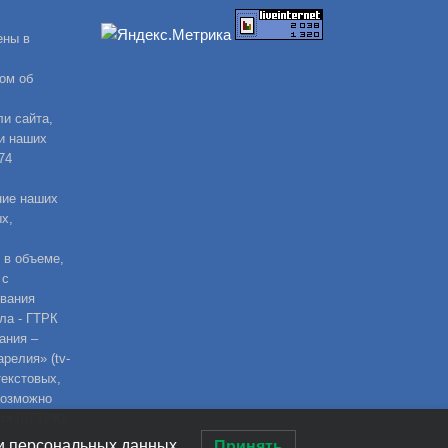
ены в
ом об
и сайта,
и наших
74
ние наших
х,
 в объеме,
 с
ования
ла - ГТРК
ания –
релия» (tv-
текстовых,
возможно
ля (ВГТРК).
ки персональных данных.
Принять