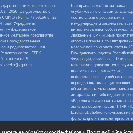
сударственный интернет-канал
Все права на любые материалы,
001 - 2026. Свидетельство о
опубликованные на сайте, защищ
и СМИ Эл № ФС 77-59166 от 22
соответствии с российским и
14 года. Учредитель
международным законодательств
ели) – федеральное
интеллектуальной собственности.
енное унитарное предприятие
Уважаемые СМИ и иные посетител
ская государственная
огромная просьба при цитировани
ная и радиовещательная
материалов соблюдать статью 12
 Редактор сайта «ГТРК
Гражданского кодекса Российской
 Алтынникова В.
Федерации, а именно: - Цитирова
v-karelia@vgtrk.ru
материалов допускается в научны
полемических, критических,
информационных, учебных целях,
оправданном целью цитирования,
обязательным указанием наимен
автора статьи либо видеоматериа
«Карелия» и источника заимствов
активной ссылки на сайт ГТРК «Ка
karelia.ru). Любое использование 
фото, аудио и видеоматериалов 
только с согласия правообладате
Для детей старше 16 лет.
шаетесь на обработку cookie-файлов и Политикой обработ