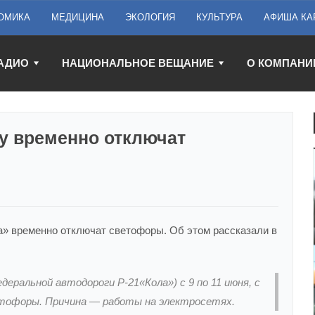
ОМИКА
МЕДИЦИНА
ЭКОЛОГИЯ
КУЛЬТУРА
АФИША КА
АДИО
НАЦИОНАЛЬНОЕ ВЕЩАНИЕ
О КОМПАНИ
ку временно отключат
а» временно отключат светофоры. Об этом рассказали в
еральной автодороги Р-21«Кола») с 9 по 11 июня, с
ветофоры. Причина — работы на электросетях.