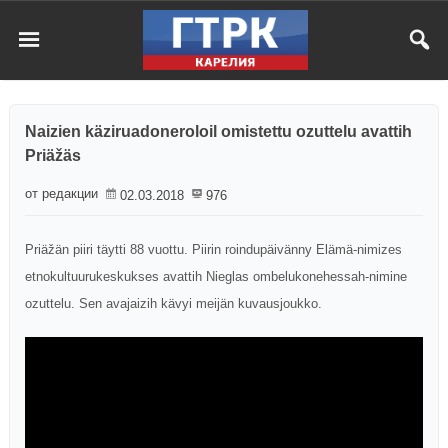
Naizien käziruadoneroloil omistettu ozuttelu avattih
Priäžäs
от редакции
02.03.2018
976
Priäžän piiri täytti 88 vuottu. Piirin roindupäivänny Elämä-nimizes
etnokultuurukeskukses avattih Nieglas ombelukonehessah-nimine
ozuttelu. Sen avajaizih kävyi meijän kuvausjoukko.