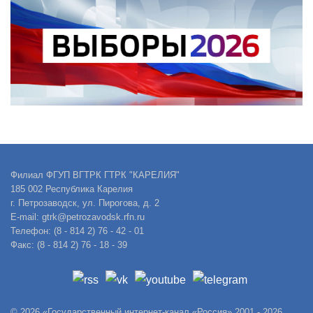
Филиал ФГУП ВГТРК ГТРК "КАРЕЛИЯ"
185 002 Республика Карелия
г. Петрозаводск, ул. Пирогова, д. 2
E-mail: gtrk@petrozavodsk.rfn.ru
Телефон: (8 - 814 2) 76 - 42 - 01
Факс: (8 - 814 2) 76 - 18 - 39
© 2026 «Государственный интернет-канал «Россия» 2001 - 2026.