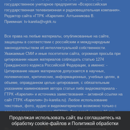
государственное унитарное предприятие «Всероссийская
государственная телевизионная и радиовещательная компания».
Редактор сайта «ГТРК «Карелия»: Алтынникова В.
Приемная: tv-karelia@vgtrk.ru
Все права на любые материалы, опубликованные на сайте,
защищены в соответствии с российским и международным
законодательством об интеллектуальной собственности.
Уважаемые СМИ и иные посетители сайта, огромная просьба при
цитировании наших материалов соблюдать статью 1274
Гражданского кодекса Российской Федерации, а именно: -
Цитирование наших материалов допускается в научных,
полемических, критических, информационных, учебных целях, в
объеме, оправданном целью цитирования, с обязательным
указанием наименования автора статьи либо видеоматериала -
ГТРК «Карелия» и источника заимствования – активной ссылки на
сайт ГТРК «Карелия» (tv-karelia.ru). Любое использование
текстовых, фото, аудио и видеоматериалов возможно только с
согласия правообладателя (ВГТРК). Для детей старше 16 лет.
Продолжая использовать сайт, вы соглашаетесь на
обработку cookie-файлов и Политикой обработки