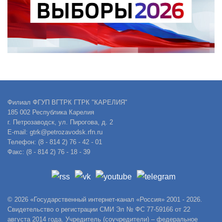
Филиал ФГУП ВГТРК ГТРК "КАРЕЛИЯ"
185 002 Республика Карелия
г. Петрозаводск, ул. Пирогова, д. 2
E-mail: gtrk@petrozavodsk.rfn.ru
Телефон: (8 - 814 2) 76 - 42 - 01
Факс: (8 - 814 2) 76 - 18 - 39
© 2026 «Государственный интернет-канал «Россия» 2001 - 2026.
Свидетельство о регистрации СМИ Эл № ФС 77-59166 от 22
августа 2014 года. Учредитель (соучредители) – федеральное