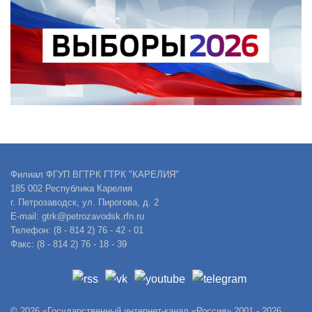
Филиал ФГУП ВГТРК ГТРК "КАРЕЛИЯ"
185 002 Республика Карелия
г. Петрозаводск, ул. Пирогова, д. 2
E-mail: gtrk@petrozavodsk.rfn.ru
Телефон: (8 - 814 2) 76 - 42 - 01
Факс: (8 - 814 2) 76 - 18 - 39
© 2026 «Государственный интернет-канал «Россия» 2001 - 2026.