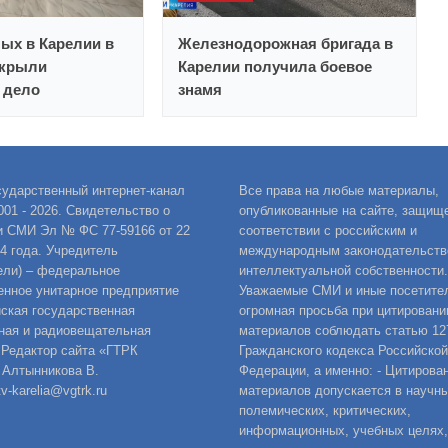
ных в Карелии в
Железнодорожная бригада в
ткрыли
Карелии получила боевое
 дело
знамя
сударственный интернет-канал
Все права на любые материалы,
001 - 2026. Свидетельство о
опубликованные на сайте, защищ
и СМИ Эл № ФС 77-59166 от 22
соответствии с российским и
14 года. Учредитель
международным законодательств
ели) – федеральное
интеллектуальной собственности.
енное унитарное предприятие
Уважаемые СМИ и иные посетител
ская государственная
огромная просьба при цитировани
ная и радиовещательная
материалов соблюдать статью 12
 Редактор сайта «ГТРК
Гражданского кодекса Российской
 Алтынникова В.
Федерации, а именно: - Цитирова
v-karelia@vgtrk.ru
материалов допускается в научны
полемических, критических,
информационных, учебных целях,