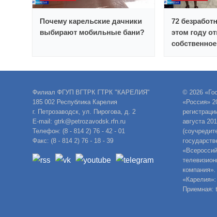
Почему карельские дачники
72 безработ
выбирают мобильные бани?
этом году о
собственное
Филиал ФГУП ВГТРК ГТРК "КАРЕЛИЯ"
© 2026 «Го
185 002 Республика Карелия
«Россия» 2
г. Петрозаводск, ул. Пирогова, д. 2
регистраци
E-mail: gtrk@petrozavodsk.rfn.ru
августа 20
Телефон: (8 - 814 2) 76 - 42 - 01
(соучредит
Факс: (8 - 814 2) 76 - 18 - 39
государств
«Всероссий
телевизион
компания».
«Карелия»:
Приемная: t