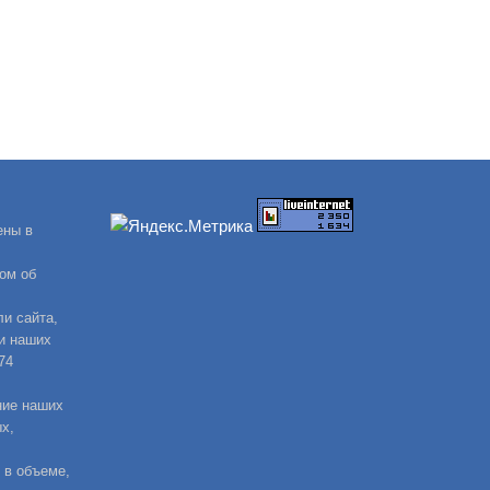
ены в
ом об
и сайта,
и наших
74
ние наших
х,
 в объеме,