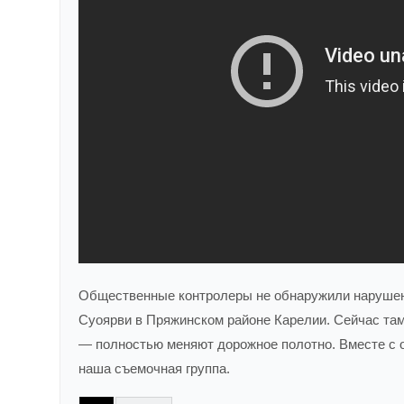
Общественные контролеры не обнаружили нарушени
Суоярви в Пряжинском районе Карелии. Сейчас там
— полностью меняют дорожное полотно. Вместе с 
наша съемочная группа.