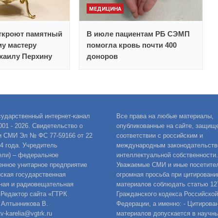
МЕДИЦИНА
откроют памятный
В июле пациентам РБ СЭМП
му мастеру
помогла кровь почти 400
хаилу Перхину
доноров
сударственный интернет-канал
Все права на любые материалы,
001 - 2026. Свидетельство о
опубликованные на сайте, защищ
и СМИ Эл № ФС 77-59166 от 22
соответствии с российским и
14 года. Учредитель
международным законодательств
ели) – федеральное
интеллектуальной собственности.
енное унитарное предприятие
Уважаемые СМИ и иные посетител
ская государственная
огромная просьба при цитировани
ная и радиовещательная
материалов соблюдать статью 12
 Редактор сайта «ГТРК
Гражданского кодекса Российской
 Алтынникова В.
Федерации, а именно: - Цитирова
v-karelia@vgtrk.ru
материалов допускается в научны