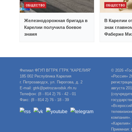
ОБЩЕСТВО
ОБЩЕСТВО
Железнодорожная бригада в
В Карелии 
Карелии получила боевое
знак главно
знамя
Фаберже Ми
Филиал ФГУП ВГТРК ГТРК "КАРЕЛИЯ"
© 2026 «Го
185 002 Республика Карелия
«Россия» 2
г. Петрозаводск, ул. Пирогова, д. 2
регистраци
E-mail: gtrk@petrozavodsk.rfn.ru
августа 20
Телефон: (8 - 814 2) 76 - 42 - 01
(соучредит
Факс: (8 - 814 2) 76 - 18 - 39
государств
«Всероссий
телевизион
компания».
«Карелия»:
Приемная: t