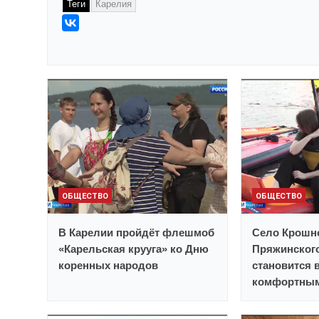
Теги
Карелия
ОБЩЕСТВО
ОБЩЕСТВО
В Карелии пройдёт флешмоб
Село Крошн
«Карельская крууга» ко Дню
Пряжинског
коренных народов
становится 
комфортным