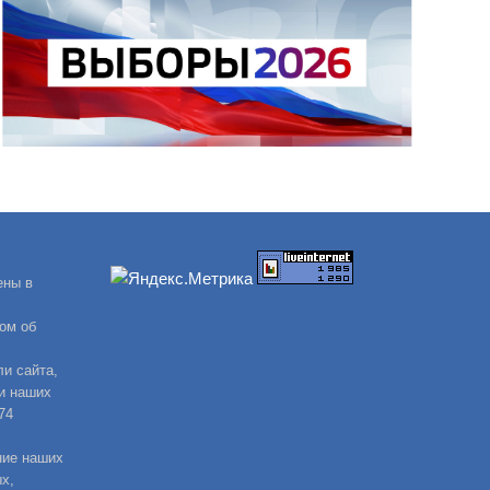
ены в
ом об
и сайта,
и наших
74
ние наших
х,