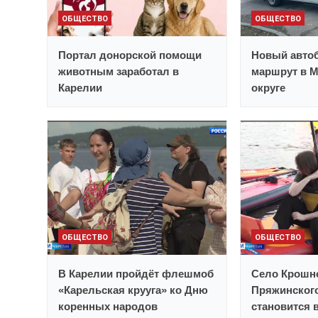
ОБЩЕСТВО
ОБЩЕСТВО
Портал донорской помощи
Новый автоб
животным заработал в
маршрут в 
Карелии
округе
ОБЩЕСТВО
ОБЩЕСТВО
В Карелии пройдёт флешмоб
Село Крошн
«Карельская крууга» ко Дню
Пряжинског
коренных народов
становится 