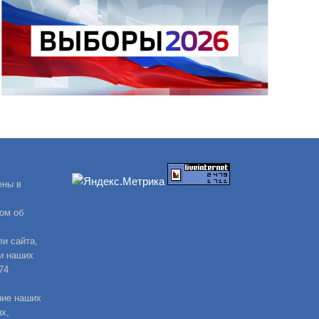
ены в
ом об
и сайта,
и наших
74
ние наших
х,