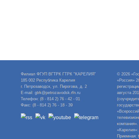
Филиал ФГУП ВГТРК ГТРК "КАРЕЛИЯ"
© 2026 «Го
185 002 Республика Карелия
«Россия» 2
г. Петрозаводск, ул. Пирогова, д. 2
регистраци
E-mail: gtrk@petrozavodsk.rfn.ru
августа 20
Телефон: (8 - 814 2) 76 - 42 - 01
(соучредит
Факс: (8 - 814 2) 76 - 18 - 39
государств
«Всероссий
телевизион
компания».
«Карелия»:
Приемная: t