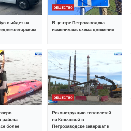
ОБЩЕСТВО
ус выйдет на
В центре Петрозаводска
Медвежьегорском
изменилась схема движения
ОБЩЕСТВО
озеро
Реконструкцию теплосетей
о района
на Ключевой в
все более
Петрозаводске завершат к