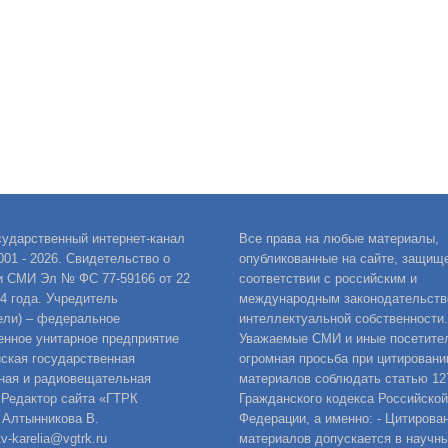
сударственный интернет-канал
Все права на любые материалы,
001 - 2026. Свидетельство о
опубликованные на сайте, защищ
и СМИ Эл № ФС 77-59166 от 22
соответствии с российским и
14 года. Учредитель
международным законодательств
ели) – федеральное
интеллектуальной собственности.
енное унитарное предприятие
Уважаемые СМИ и иные посетител
ская государственная
огромная просьба при цитировани
ная и радиовещательная
материалов соблюдать статью 12
 Редактор сайта «ГТРК
Гражданского кодекса Российской
 Алтынникова В.
Федерации, а именно: - Цитирова
v-karelia@vgtrk.ru
материалов допускается в научны