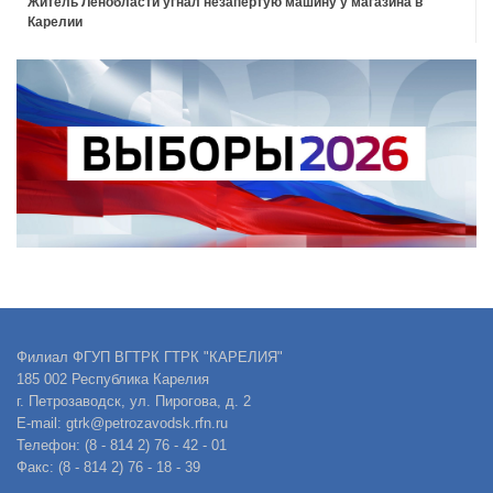
Житель Ленобласти угнал незапертую машину у магазина в
Карелии
Филиал ФГУП ВГТРК ГТРК "КАРЕЛИЯ"
185 002 Республика Карелия
г. Петрозаводск, ул. Пирогова, д. 2
E-mail: gtrk@petrozavodsk.rfn.ru
Телефон: (8 - 814 2) 76 - 42 - 01
Факс: (8 - 814 2) 76 - 18 - 39