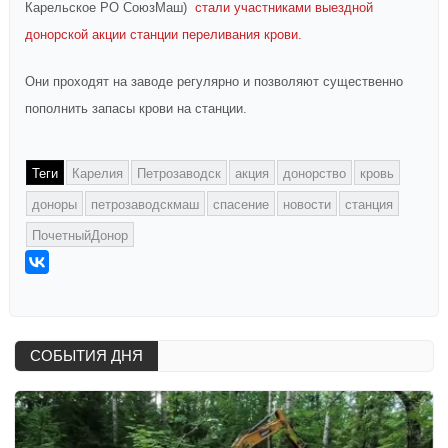
Карельское РО СоюзМаш)
стали участниками выездной
донорской акции станции переливания крови.
Они проходят на заводе регулярно и позволяют существенно
пополнить запасы крови на станции.
Теги
Карелия
Петрозаводск
акция
донорство
кровь
доноры
петрозаводскмаш
спасение
новости
станция
ПочетныйДонор
СОБЫТИЯ ДНЯ