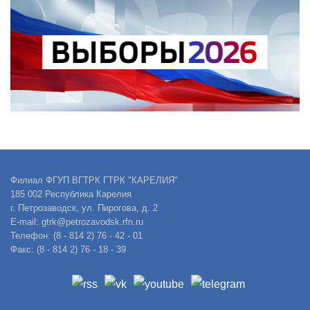
Филиал ФГУП ВГТРК ГТРК "КАРЕЛИЯ"
185 002 Республика Карелия
г. Петрозаводск, ул. Пирогова, д. 2
E-mail: gtrk@petrozavodsk.rfn.ru
Телефон: (8 - 814 2) 76 - 42 - 01
Факс: (8 - 814 2) 76 - 18 - 39