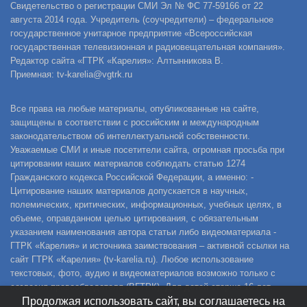
Свидетельство о регистрации СМИ Эл № ФС 77-59166 от 22
августа 2014 года. Учредитель (соучредители) – федеральное
государственное унитарное предприятие «Всероссийская
государственная телевизионная и радиовещательная компания».
Редактор сайта «ГТРК «Карелия»: Алтынникова В.
Приемная: tv-karelia@vgtrk.ru
Все права на любые материалы, опубликованные на сайте,
защищены в соответствии с российским и международным
законодательством об интеллектуальной собственности.
Уважаемые СМИ и иные посетители сайта, огромная просьба при
цитировании наших материалов соблюдать статью 1274
Гражданского кодекса Российской Федерации, а именно: -
Цитирование наших материалов допускается в научных,
полемических, критических, информационных, учебных целях, в
объеме, оправданном целью цитирования, с обязательным
указанием наименования автора статьи либо видеоматериала -
ГТРК «Карелия» и источника заимствования – активной ссылки на
сайт ГТРК «Карелия» (tv-karelia.ru). Любое использование
текстовых, фото, аудио и видеоматериалов возможно только с
согласия правообладателя (ВГТРК). Для детей старше 16 лет.
Продолжая использовать сайт, вы соглашаетесь на