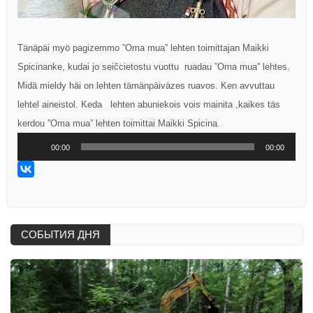
Tänäpäi myö pagizemmo ”Oma mua” lehten toimittajan Maikki
Spicinanke, kudai jo seičcietostu vuottu ruadau ”Oma mua” lehtes.
Midä mieldy häi on lehten tämänpäiväzes ruavos. Ken avvuttau
lehtel aineistol. Keda lehten abuniekois vois mainita ,kaikes täs
kerdou ”Oma mua” lehten toimittai Maikki Spicina.
Аудиоплеер
00:00
00:00
СОБЫТИЯ ДНЯ