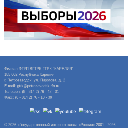
Филиал ФГУП ВГТРК ГТРК "КАРЕЛИЯ"
185 002 Республика Карелия
г. Петрозаводск, ул. Пирогова, д. 2
E-mail: gtrk@petrozavodsk.rfn.ru
Телефон: (8 - 814 2) 76 - 42 - 01
Факс: (8 - 814 2) 76 - 18 - 39
© 2026 «Государственный интернет-канал «Россия» 2001 - 2026.