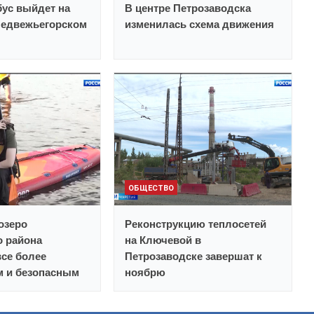
ус выйдет на
В центре Петрозаводска
Медвежьегорском
изменилась схема движения
ОБЩЕСТВО
озеро
Реконструкцию теплосетей
о района
на Ключевой в
все более
Петрозаводске завершат к
 и безопасным
ноябрю