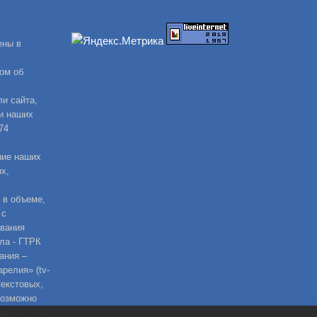
ены в
ом об
и сайта,
и наших
74
ние наших
х,
 в объеме,
 с
ования
ла - ГТРК
ания –
релия» (tv-
текстовых,
возможно
ля (ВГТРК).