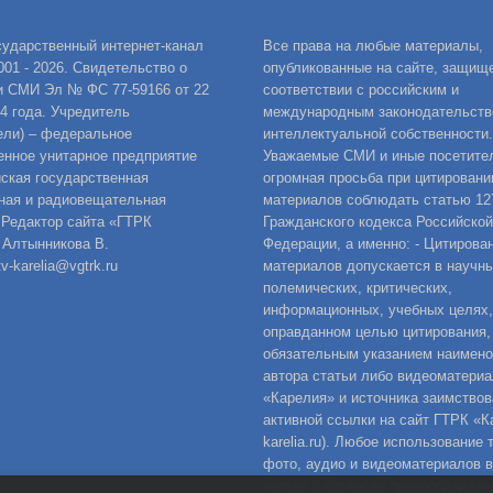
сударственный интернет-канал
Все права на любые материалы,
001 - 2026. Свидетельство о
опубликованные на сайте, защищ
и СМИ Эл № ФС 77-59166 от 22
соответствии с российским и
14 года. Учредитель
международным законодательств
ели) – федеральное
интеллектуальной собственности.
енное унитарное предприятие
Уважаемые СМИ и иные посетител
ская государственная
огромная просьба при цитировани
ная и радиовещательная
материалов соблюдать статью 12
 Редактор сайта «ГТРК
Гражданского кодекса Российской
 Алтынникова В.
Федерации, а именно: - Цитирова
v-karelia@vgtrk.ru
материалов допускается в научны
полемических, критических,
информационных, учебных целях,
оправданном целью цитирования,
обязательным указанием наимен
автора статьи либо видеоматериа
«Карелия» и источника заимствов
активной ссылки на сайт ГТРК «Ка
karelia.ru). Любое использование 
фото, аудио и видеоматериалов 
только с согласия правообладате