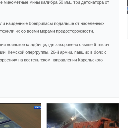
ве миномётные мины калибра 50 мм., три детонатора от
зли найденные боеприпасы подальше от населённых
чтожили их со всеми мерами предосторожности.
ии воинское кладбище, где захоронено свыше 6 тысяч
ии, Кемской опергруппы, 26-й армии, павших в боях с
рвегия» на кестеньгском направлении Карельского