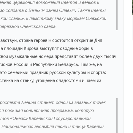
нная церемония возложения цветов и венков к
го солдата с Вечным огнем Славы». Также цветы
ской славы», к памятному знаку морякам Онежской
бережной Онежского озера.
вствуй, страна героев!» состоится открытие Дня
На площади Кирова выступят сводные хоры в
 Свои музыкальные номера представят более двух тысяч
гионов России и Республики Беларусь. Там же, на
 это семейный праздник русской культуры и спорта:
стенка на стенку, угощение сладостями и чаем из
роспекта Ленина станет одной из главных точек
тся большая концертная программа, которую
тов «Онего» Карельской Государственной
Национального ансамбля песни и танца Карелии