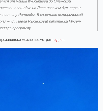
инется от улицы Куйбышева до Онежской
нической площадке на Левашовском бульваре и
узницы и у Ротонды. В квартале исторической
жная – ул. Павла Рыбникова) работники Музея-
анную программу.
етрозаводске можно посмотреть
здесь
.