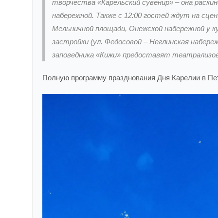
творчества «Карельский сувенир» – она раск
набережной. Также с 12:00 гостей ждут на сце
Мельничной площади, Онежской набережной у к
застройки (ул. Федосовой – Неглинская набере
заповедника «Кижи» предоставят театрализов
Полную программу празднования Дня Карелии в П