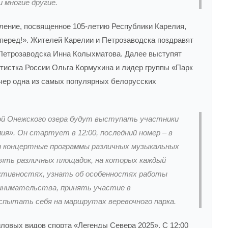
 многие другие.
вление, посвященное 105-летию Республики Карелия,
вперед!». Жителей Карелии и Петрозаводска поздравят
 Петрозаводска Инна Колыхматова. Далее выступят
ртистка России Ольга Кормухина и лидер группы «Парк
чер одна из самых популярных белорусских
ной Онежского озера будут выступать участники
я». Он стартует в 12:00, последний номер – в
и концертные программы различных музыкальных
сять различных площадок, на которых каждый
ктивностях, узнать об особенностях работы
ринимательства, принять участие в
спытать себя на маршрутах веревочного парка.
ловых видов спорта «Легенды Севера 2025». С 12:00