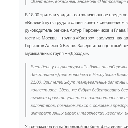
«Кантеле», вокальный ансамбль «Петроглиф» и
В 18:00 зрители увидят театрализованное предста
«Великий путь труда и славы зовет к свершениям 
руководитель региона Артур Парфенчиков и Глава
гости из Москвы – группа «Кватро», заслуженная а
Горького» Алексей Белов. Завершит концертный ве
музыкальных групп – «Дрозды».
Весь день у скульптуры «Рыбаки» на набереж
фестиваля «День молодежи в Республике Карели
21:00. Зрителей ждут танцевальные баттлы 
коллективов. Здесь же будут действовать де
сможет принять участие в патриотических а
волонтеров, познакомиться с основами предп
интерактивных играх и творческих квестах, и
У тренажеров на набережной пройдет фестиваль си