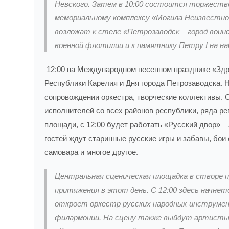
Невского. Затем в 10:00 состоится торжестве
мемориальному комплексу «Могила Неизвестно
возложат к стеле «Петрозаводск – город воин
военной флотилии и к памятнику Петру I на на
12:00 на Международном песенном празднике «Здра
Республики Карелия и Дня города Петрозаводска. 
сопровождении оркестра, творческие коллективы.
исполнителей со всех районов республики, ряда ре
площади, с 12:00 будет работать «Русский двор» –
гостей ждут старинные русские игры и забавы, бои 
самовара и многое другое.
Центральная сценическая площадка в створе п
притяжения в этот день. С 12:00 здесь начне
откроет оркестр русских народных инструмен
филармонии. На сцену также выйдут артисты 