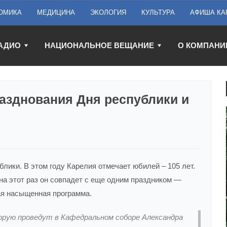
ОМИКА
МЕДИЦИНА
ЭКОЛОГИЯ
КУЛЬТУРА
АФИША КА
АДИО
НАЦИОНАЛЬНОЕ ВЕЩАНИЕ
О КОМПАНИ
азднования Дня республики и
лики. В этом году Карелия отмечает юбилей – 105 лет.
на этот раз он совпадет с еще одним праздником —
ая насыщенная программа.
орую проведут в Кафедральном соборе Александра